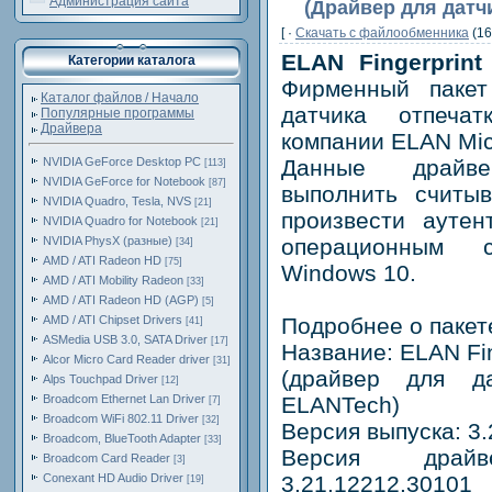
Администрация сайта
(Драйвер для датч
[ ·
Скачать c файлообменника
(16
ELAN Fingerprint
Категории каталога
Фирменный пакет
Каталог файлов / Начало
датчика отпеча
Популярные программы
Драйвера
компании ELAN Micr
NVIDIA GeForce Desktop PC
Данные драйве
[113]
NVIDIA GeForce for Notebook
[87]
выполнить считыв
NVIDIA Quadro, Tesla, NVS
[21]
произвести аутен
NVIDIA Quadro for Notebook
[21]
NVIDIA PhysX (разные)
операционным 
[34]
AMD / ATI Radeon HD
[75]
Windows 10.
AMD / ATI Mobility Radeon
[33]
AMD / ATI Radeon HD (AGP)
[5]
AMD / ATI Chipset Drivers
Подробнее о пакет
[41]
ASMedia USB 3.0, SATA Driver
[17]
Название: ELAN Fin
Alcor Micro Card Reader driver
[31]
(драйвер для да
Alps Touchpad Driver
[12]
Broadcom Ethernet Lan Driver
ELANTech)
[7]
Broadcom WiFi 802.11 Driver
[32]
Версия выпуска: 3
Broadcom, BlueTooth Adapter
[33]
Версия драйве
Broadcom Card Reader
[3]
Conexant HD Audio Driver
3.21.12212.30101
[19]