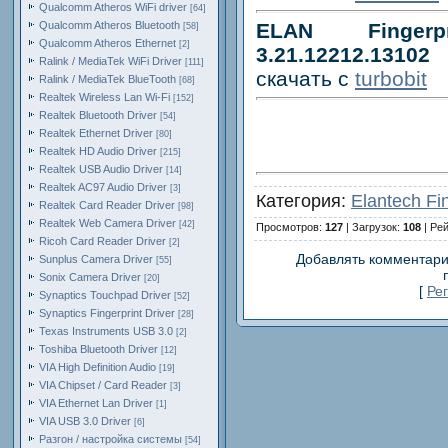
Qualcomm Atheros WiFi driver
[64]
Qualcomm Atheros Bluetooth
ELAN Fingerp
[58]
Qualcomm Atheros Ethernet
[2]
3.21.12212.13102
Ralink / MediaTek WiFi Driver
[111]
скачать с
turbobit
Ralink / MediaTek BlueTooth
[68]
Realtek Wireless Lan Wi-Fi
[152]
Realtek Bluetooth Driver
[54]
Realtek Ethernet Driver
[80]
Realtek HD Audio Driver
[215]
Realtek USB Audio Driver
[14]
Realtek AC97 Audio Driver
[3]
Категория:
Elantech Fin
Realtek Card Reader Driver
[98]
Realtek Web Camera Driver
[42]
Просмотров:
127
| Загрузок:
108
| Ре
Ricoh Card Reader Driver
[2]
Добавлять комментари
Sunplus Camera Driver
[55]
Sonix Camera Driver
[20]
[
Ре
Synaptics Touchpad Driver
[52]
Synaptics Fingerprint Driver
[28]
Texas Instruments USB 3.0
[2]
Toshiba Bluetooth Driver
[12]
VIA High Definition Audio
[19]
VIA Chipset / Card Reader
[3]
VIA Ethernet Lan Driver
[1]
VIA USB 3.0 Driver
[6]
Разгон / настройка системы
[54]