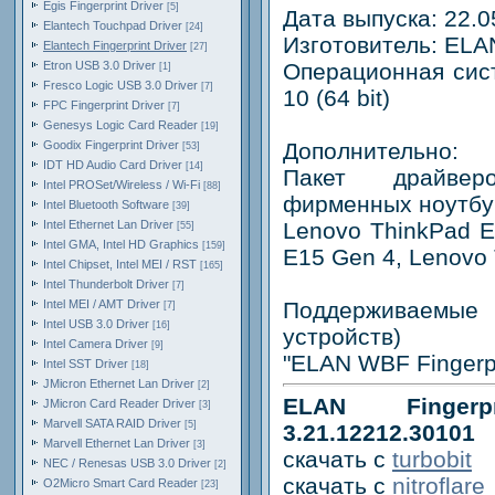
Egis Fingerprint Driver
[5]
Дата выпуска: 22.0
Elantech Touchpad Driver
[24]
Изготовитель: ELAN
Elantech Fingerprint Driver
[27]
Etron USB 3.0 Driver
Операционная сис
[1]
Fresco Logic USB 3.0 Driver
[7]
10 (64 bit)
FPC Fingerprint Driver
[7]
Genesys Logic Card Reader
[19]
Goodix Fingerprint Driver
Дополнительно:
[53]
IDT HD Audio Card Driver
[14]
Пакет драйвер
Intel PROSet/Wireless / Wi-Fi
[88]
фирменных ноутбук
Intel Bluetooth Software
[39]
Intel Ethernet Lan Driver
Lenovo ThinkPad E
[55]
Intel GMA, Intel HD Graphics
[159]
E15 Gen 4, Lenovo
Intel Chipset, Intel MEI / RST
[165]
Intel Thunderbolt Driver
[7]
Intel MEI / AMT Driver
Поддерживаемые 
[7]
Intel USB 3.0 Driver
[16]
устройств)
Intel Camera Driver
[9]
"ELAN WBF Fingerpr
Intel SST Driver
[18]
JMicron Ethernet Lan Driver
[2]
ELAN Fingerp
JMicron Card Reader Driver
[3]
Marvell SATA RAID Driver
[5]
3.21.12212.30101
Marvell Ethernet Lan Driver
[3]
скачать с
turbobit
NEC / Renesas USB 3.0 Driver
[2]
скачать с
nitroflare
O2Micro Smart Card Reader
[23]