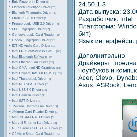
Egis Fingerprint Driver
[5]
24.50.1.3
Elantech Touchpad Driver
[24]
Дата выпуска: 23.0
Elantech Fingerprint Driver
[27]
Разработчик: Intel
Etron USB 3.0 Driver
[1]
Fresco Logic USB 3.0 Driver
[7]
Платформа: Window
FPC Fingerprint Driver
[7]
бит)
Genesys Logic Card Reader
[19]
Язык интерфейса: 
Goodix Fingerprint Driver
[53]
IDT HD Audio Card Driver
[14]
Intel PROSet/Wireless / Wi-Fi
[88]
Дополнительно:
Intel Bluetooth Software
[39]
Драйверы предн
Intel Ethernet Lan Driver
[55]
Intel GMA, Intel HD Graphics
[159]
ноутбуков и компь
Intel Chipset, Intel MEI / RST
[165]
Acer, Clevo, Dynabo
Intel Thunderbolt Driver
[7]
Asus, ASRock, Lenov
Intel MEI / AMT Driver
[7]
Intel USB 3.0 Driver
[16]
Intel Camera Driver
[9]
Intel SST Driver
[18]
JMicron Ethernet Lan Driver
[2]
JMicron Card Reader Driver
[3]
Marvell SATA RAID Driver
[5]
Marvell Ethernet Lan Driver
[3]
NEC / Renesas USB 3.0 Driver
[2]
O2Micro Smart Card Reader
[23]