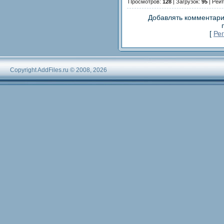
Просмотров:
128
| Загрузок:
95
| Рейт
Добавлять комментари
[
Ре
Copyright AddFiles.ru © 2008, 2026