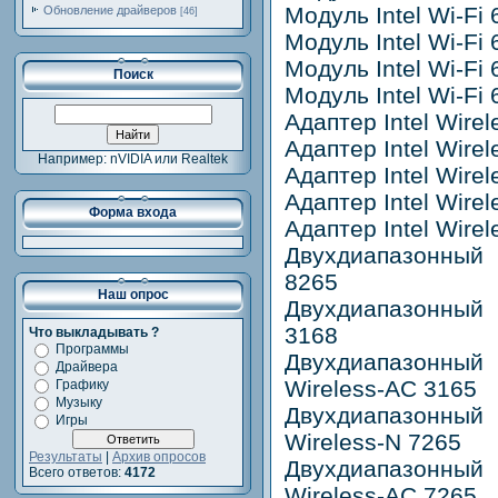
Модуль Intel Wi-Fi 
Обновление драйверов
[46]
Модуль Intel Wi-Fi
Модуль Intel Wi-Fi 
Поиск
Модуль Intel Wi-Fi 
Адаптер Intel Wire
Адаптер Intel Wire
Например: nVIDIA или Realtek
Адаптер Intel Wire
Адаптер Intel Wire
Форма входа
Адаптер Intel Wire
Двухдиапазонный 
8265
Наш опрос
Двухдиапазонный 
3168
Что выкладывать ?
Программы
Двухдиапазонный 
Драйвера
Wireless-AC 3165
Графику
Музыку
Двухдиапазонный 
Игры
Wireless-N 7265
Результаты
|
Архив опросов
Двухдиапазонный 
Всего ответов:
4172
Wireless-AC 7265