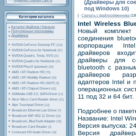
Администрация сайта
(Драйверы для сое
под Windows 10)
[ ·
Скачать c файлообменника
(18
Категории каталога
Intel Wireless Blu
Каталог файлов / Начало
Новый комплект
Популярные программы
Драйвера
соединения bluеto
корпорации Int
NVIDIA GeForce Desktop PC
[113]
NVIDIA GeForce for Notebook
[87]
драйверов вход
NVIDIA Quadro, Tesla, NVS
[21]
драйверы для с
NVIDIA Quadro for Notebook
[21]
bluetooth с разны
NVIDIA PhysX (разные)
[34]
AMD / ATI Radeon HD
[75]
драйверов раз
AMD / ATI Mobility Radeon
[33]
адаптеров Intel и
AMD / ATI Radeon HD (AGP)
[5]
операционных сис
AMD / ATI Chipset Drivers
[41]
ASMedia USB 3.0, SATA Driver
[17]
11 под 32 и 64 бит.
Alcor Micro Card Reader driver
[31]
Alps Touchpad Driver
[12]
Подробнее о пакет
Broadcom Ethernet Lan Driver
[7]
Broadcom WiFi 802.11 Driver
[32]
Название: Intel Wir
Broadcom, BlueTooth Adapter
[33]
Версия выпуска: 24.
Broadcom Card Reader
[3]
Версия драйвера
Conexant HD Audio Driver
[19]