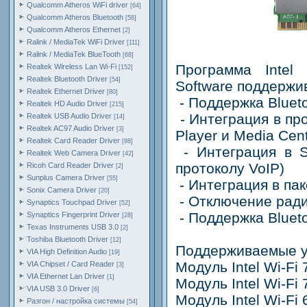
Qualcomm Atheros WiFi driver
[64]
Qualcomm Atheros Bluetooth
[58]
Qualcomm Atheros Ethernet
[2]
Ralink / MediaTek WiFi Driver
[111]
Ralink / MediaTek BlueTooth
[68]
Программа Intel 
Realtek Wireless Lan Wi-Fi
[152]
Realtek Bluetooth Driver
[54]
Software поддержи
Realtek Ethernet Driver
[80]
- Поддержка Bluet
Realtek HD Audio Driver
[215]
- Интеграция в пр
Realtek USB Audio Driver
[14]
Realtek AC97 Audio Driver
[3]
Player и Media Cen
Realtek Card Reader Driver
[98]
- Интеграция в S
Realtek Web Camera Driver
[42]
протоколу VoIP)
Ricoh Card Reader Driver
[2]
Sunplus Camera Driver
[55]
- Интеграция в паке
Sonix Camera Driver
[20]
- Отключение ради
Synaptics Touchpad Driver
[52]
- Поддержка Bluet
Synaptics Fingerprint Driver
[28]
Texas Instruments USB 3.0
[2]
Toshiba Bluetooth Driver
[12]
Поддерживаемые у
VIA High Definition Audio
[19]
Модуль Intel Wi-Fi
VIA Chipset / Card Reader
[3]
VIA Ethernet Lan Driver
[1]
Модуль Intel Wi-Fi
VIA USB 3.0 Driver
[6]
Модуль Intel Wi-Fi 
Разгон / настройка системы
[54]