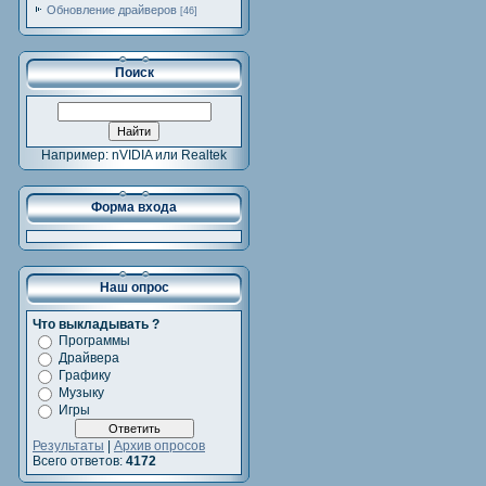
Обновление драйверов
[46]
Поиск
Например: nVIDIA или Realtek
Форма входа
Наш опрос
Что выкладывать ?
Программы
Драйвера
Графику
Музыку
Игры
Результаты
|
Архив опросов
Всего ответов:
4172