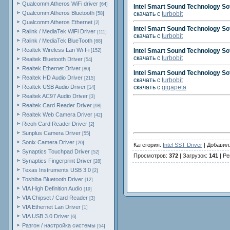
Qualcomm Atheros WiFi driver
[64]
Intel Smart Sound Technology So
Qualcomm Atheros Bluetooth
скачать с
turbobit
[58]
Qualcomm Atheros Ethernet
[2]
Intel Smart Sound Technology So
Ralink / MediaTek WiFi Driver
[111]
скачать с
turbobit
Ralink / MediaTek BlueTooth
[68]
Realtek Wireless Lan Wi-Fi
Intel Smart Sound Technology So
[152]
скачать с
turbobit
Realtek Bluetooth Driver
[54]
Realtek Ethernet Driver
[80]
Intel Smart Sound Technology Sof
Realtek HD Audio Driver
[215]
скачать с
turbobit
Realtek USB Audio Driver
скачать с
gigapeta
[14]
Realtek AC97 Audio Driver
[3]
Realtek Card Reader Driver
[98]
Realtek Web Camera Driver
[42]
Ricoh Card Reader Driver
[2]
Sunplus Camera Driver
[55]
Sonix Camera Driver
[20]
Категория:
Intel SST Driver
| Добавил:
Synaptics Touchpad Driver
[52]
Просмотров:
372
| Загрузок:
141
| Ре
Synaptics Fingerprint Driver
[28]
Texas Instruments USB 3.0
[2]
Toshiba Bluetooth Driver
[12]
VIA High Definition Audio
[19]
VIA Chipset / Card Reader
[3]
VIA Ethernet Lan Driver
[1]
VIA USB 3.0 Driver
[6]
Разгон / настройка системы
[54]