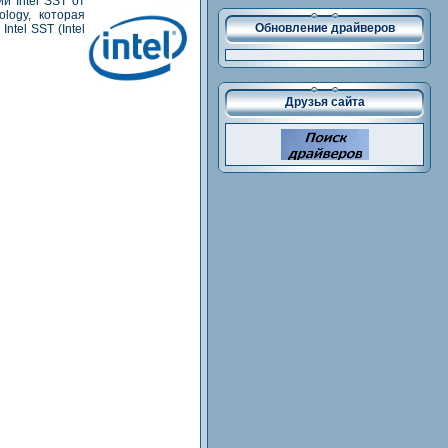
и Intel SST от
logy, которая
Обновление драйверов
tel SST (Intel
Друзья сайта