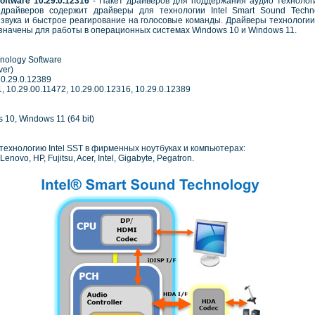
Software 10.29.0.12316
- Пакет драйверов для поддержания аудио технологи
 драйверов содержит драйверы для технологии Intel Smart Sound Techno
звука и быстрое реагирование на голосовые команды. Драйверы технологии In
азначены для работы в операционных системах Windows 10 и Windows 11.
nology Software
ver)
10.29.0.12389
, 10.29.00.11472, 10.29.00.12316, 10.29.0.12389
10, Windows 11 (64 bit)
ехнологию Intel SST в фирменных ноутбуках и компьютерах:
enovo, HP, Fujitsu, Acer, Intel, Gigabyte, Pegatron.