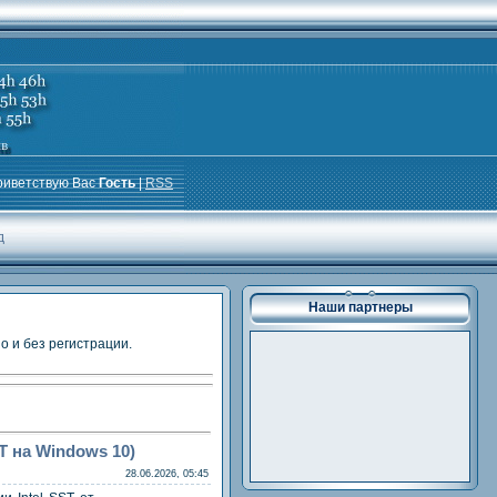
риветствую Вас
Гость
|
RSS
д
Наши партнеры
о и без регистрации.
ST на Windows 10)
28.06.2026, 05:45