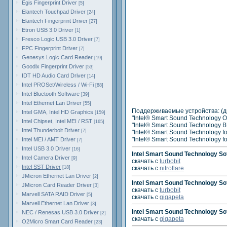
Egis Fingerprint Driver
[5]
Elantech Touchpad Driver
[24]
Elantech Fingerprint Driver
[27]
Etron USB 3.0 Driver
[1]
Fresco Logic USB 3.0 Driver
[7]
FPC Fingerprint Driver
[7]
Genesys Logic Card Reader
[19]
Goodix Fingerprint Driver
[53]
IDT HD Audio Card Driver
[14]
Intel PROSet/Wireless / Wi-Fi
[88]
Intel Bluetooth Software
[39]
Intel Ethernet Lan Driver
[55]
Поддерживаемые устройства: (д
Intel GMA, Intel HD Graphics
[159]
"Intel® Smart Sound Technology 
Intel Chipset, Intel MEI / RST
[165]
"Intel® Smart Sound Technology 
Intel Thunderbolt Driver
[7]
"Intel® Smart Sound Technology f
"Intel® Smart Sound Technology fo
Intel MEI / AMT Driver
[7]
Intel USB 3.0 Driver
[16]
Intel Smart Sound Technology So
Intel Camera Driver
[9]
скачать с
turbobit
Intel SST Driver
[18]
скачать с
nitroflare
JMicron Ethernet Lan Driver
[2]
Intel Smart Sound Technology So
JMicron Card Reader Driver
[3]
скачать с
turbobit
Marvell SATA RAID Driver
[5]
скачать с
gigapeta
Marvell Ethernet Lan Driver
[3]
Intel Smart Sound Technology So
NEC / Renesas USB 3.0 Driver
[2]
скачать с
gigapeta
O2Micro Smart Card Reader
[23]