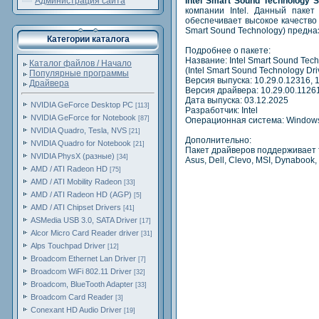
Администрация сайта
Intel Smart Sound Technology 
компании Intel. Данный пакет
обеспечивает высокое качество 
Smart Sound Technology) предн
Категории каталога
Подробнее о пакете:
Название: Intel Smart Sound Tech
Каталог файлов / Начало
(Intel Smart Sound Technology Dri
Популярные программы
Версия выпуска: 10.29.0.12316, 
Драйвера
Версия драйвера: 10.29.00.11261
Дата выпуска: 03.12.2025
NVIDIA GeForce Desktop PC
[113]
Разработчик: Intel
NVIDIA GeForce for Notebook
[87]
Операционная система: Windows 
NVIDIA Quadro, Tesla, NVS
[21]
Дополнительно:
NVIDIA Quadro for Notebook
[21]
Пакет драйверов поддерживает т
NVIDIA PhysX (разные)
[34]
Asus, Dell, Clevo, MSI, Dynabook, L
AMD / ATI Radeon HD
[75]
AMD / ATI Mobility Radeon
[33]
AMD / ATI Radeon HD (AGP)
[5]
AMD / ATI Chipset Drivers
[41]
ASMedia USB 3.0, SATA Driver
[17]
Alcor Micro Card Reader driver
[31]
Alps Touchpad Driver
[12]
Broadcom Ethernet Lan Driver
[7]
Broadcom WiFi 802.11 Driver
[32]
Broadcom, BlueTooth Adapter
[33]
Broadcom Card Reader
[3]
Conexant HD Audio Driver
[19]