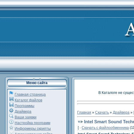
Меню сайта
В Каталоге не сущес
Главная страница
Каталог файлов
Программы
Драйвера
Главная
»
Скачать
»
Драйвера
»
Ваши заявки
Intel Smart Sound Tech
Настройка программ
[ ·
Скачать c файлообменника
(1
Информеры скрипты