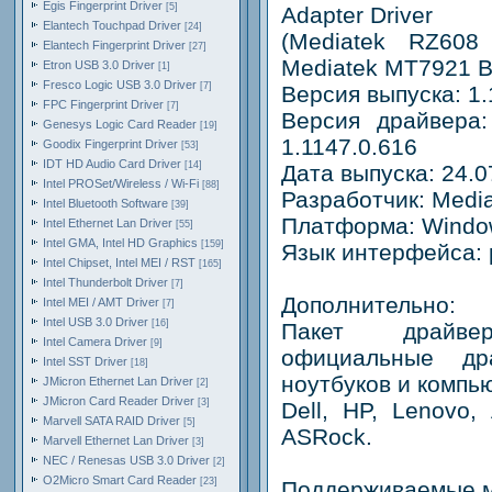
Egis Fingerprint Driver
[5]
Adapter Driver
Elantech Touchpad Driver
[24]
(Mediatek RZ608 
Elantech Fingerprint Driver
[27]
Mediatek MT7921 Bl
Etron USB 3.0 Driver
[1]
Fresco Logic USB 3.0 Driver
[7]
Версия выпуска: 1.
FPC Fingerprint Driver
[7]
Версия драйвера: 
Genesys Logic Card Reader
[19]
1.1147.0.616
Goodix Fingerprint Driver
[53]
IDT HD Audio Card Driver
[14]
Дата выпуска: 24.0
Intel PROSet/Wireless / Wi-Fi
[88]
Разработчик: Medi
Intel Bluetooth Software
[39]
Платформа: Window
Intel Ethernet Lan Driver
[55]
Intel GMA, Intel HD Graphics
[159]
Язык интерфейса: 
Intel Chipset, Intel MEI / RST
[165]
Intel Thunderbolt Driver
[7]
Дополнительно:
Intel MEI / AMT Driver
[7]
Intel USB 3.0 Driver
[16]
Пакет драйве
Intel Camera Driver
[9]
официальные д
Intel SST Driver
[18]
ноутбуков и компь
JMicron Ethernet Lan Driver
[2]
JMicron Card Reader Driver
[3]
Dell, HP, Lenovo, 
Marvell SATA RAID Driver
[5]
ASRock.
Marvell Ethernet Lan Driver
[3]
NEC / Renesas USB 3.0 Driver
[2]
O2Micro Smart Card Reader
[23]
Поддерживаемые м