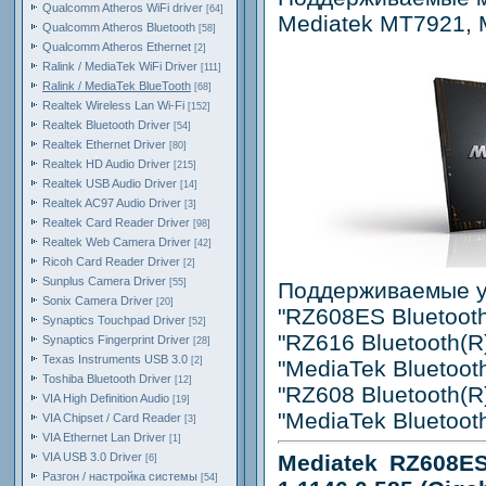
Qualcomm Atheros WiFi driver
[64]
Mediatek MT7921,
Qualcomm Atheros Bluetooth
[58]
Qualcomm Atheros Ethernet
[2]
Ralink / MediaTek WiFi Driver
[111]
Ralink / MediaTek BlueTooth
[68]
Realtek Wireless Lan Wi-Fi
[152]
Realtek Bluetooth Driver
[54]
Realtek Ethernet Driver
[80]
Realtek HD Audio Driver
[215]
Realtek USB Audio Driver
[14]
Realtek AC97 Audio Driver
[3]
Realtek Card Reader Driver
[98]
Realtek Web Camera Driver
[42]
Ricoh Card Reader Driver
[2]
Sunplus Camera Driver
[55]
Поддерживаемые у
Sonix Camera Driver
[20]
"RZ608ES Bluetooth
Synaptics Touchpad Driver
[52]
"RZ616 Bluetooth(R
Synaptics Fingerprint Driver
[28]
Texas Instruments USB 3.0
[2]
"MediaTek Bluetoo
Toshiba Bluetooth Driver
[12]
"RZ608 Bluetooth(R
VIA High Definition Audio
[19]
"MediaTek Bluetoot
VIA Chipset / Card Reader
[3]
VIA Ethernet Lan Driver
[1]
VIA USB 3.0 Driver
Mediatek RZ608ES
[6]
Разгон / настройка системы
[54]