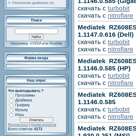
1.1146.0.585 (Giga
Обновление драйверов
[46]
скачать с
turbobit
скачать с
nitroflare
Поиск
Mediatek RZ608ES
1.1147.0.616 (Dell)
скачать с
turbobit
Например: nVIDIA или Realtek
скачать с
nitroflare
Форма входа
Mediatek RZ608ES
1.1146.0.585 (HP)
скачать с
turbobit
Наш опрос
скачать с
nitroflare
Что выкладывать ?
Mediatek RZ608ES
Программы
Драйвера
1.1146.0.585
Графику
скачать с
turbobit
Музыку
Игры
скачать с
nitroflare
Результаты
|
Архив опросов
Mediatek RZ608ES
Всего ответов:
4172
1.930.0.251 (MSI)