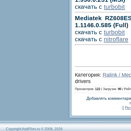
скачать с
turbobit
Mediatek RZ608ES
1.1146.0.585 (Full)
скачать с
turbobit
скачать с
nitroflare
Категория:
Ralink / Me
drivers
Просмотров:
122
| Загрузок:
90
| Рейт
Добавлять комментари
[
Ре
Copyright AddFiles.ru © 2008, 2026