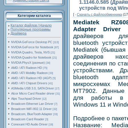
Администрация сайта
1.1146.0.585 (Драй
устройств под Win
[ ·
Скачать c файлообменника
(17
Категории каталога
Mediatek RZ60
Каталог файлов / Начало
Adapter Driver
-
Популярные программы
Драйвера
драйверов дл
bluеtooth устройс
NVIDIA GeForce Desktop PC
[113]
NVIDIA GeForce for Notebook
[87]
Mediatek (бывшая 
NVIDIA Quadro, Tesla, NVS
[21]
драйверов нах
NVIDIA Quadro for Notebook
[21]
соединения по ста
NVIDIA PhysX (разные)
[34]
AMD / ATI Radeon HD
[75]
устройствами. Д
AMD / ATI Mobility Radeon
[33]
bluetooth ада
AMD / ATI Radeon HD (AGP)
[5]
микросхемах Me
AMD / ATI Chipset Drivers
[41]
ASMedia USB 3.0, SATA Driver
[17]
MT7902. Данные 
Alcor Micro Card Reader driver
[31]
для работы в 
Alps Touchpad Driver
[12]
Windows 11 и Windo
Broadcom Ethernet Lan Driver
[7]
Broadcom WiFi 802.11 Driver
[32]
Broadcom, BlueTooth Adapter
[33]
Подробнее о пакет
Broadcom Card Reader
[3]
Название: Medi
Conexant HD Audio Driver
[19]