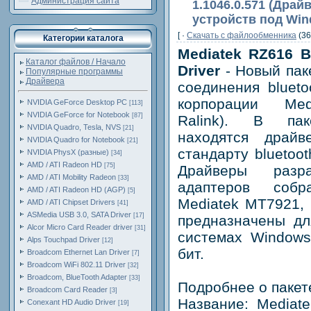
Администрация сайта
1.1046.0.571 (Драй
устройств под Win
[ ·
Скачать c файлообменника
(36
Категории каталога
Mediatek RZ616 B
Каталог файлов / Начало
Driver
- Новый пак
Популярные программы
Драйвера
соединения bluеto
корпорации Med
NVIDIA GeForce Desktop PC
[113]
NVIDIA GeForce for Notebook
[87]
Ralink). В пак
NVIDIA Quadro, Tesla, NVS
[21]
находятся драй
NVIDIA Quadro for Notebook
[21]
стандарту bluetoo
NVIDIA PhysX (разные)
[34]
AMD / ATI Radeon HD
[75]
Драйверы разр
AMD / ATI Mobility Radeon
[33]
адаптеров соб
AMD / ATI Radeon HD (AGP)
[5]
Mediatek MT7921,
AMD / ATI Chipset Drivers
[41]
ASMedia USB 3.0, SATA Driver
[17]
предназначены дл
Alcor Micro Card Reader driver
[31]
системах Windows
Alps Touchpad Driver
[12]
бит.
Broadcom Ethernet Lan Driver
[7]
Broadcom WiFi 802.11 Driver
[32]
Broadcom, BlueTooth Adapter
[33]
Подробнее о пакет
Broadcom Card Reader
[3]
Название: Mediate
Conexant HD Audio Driver
[19]