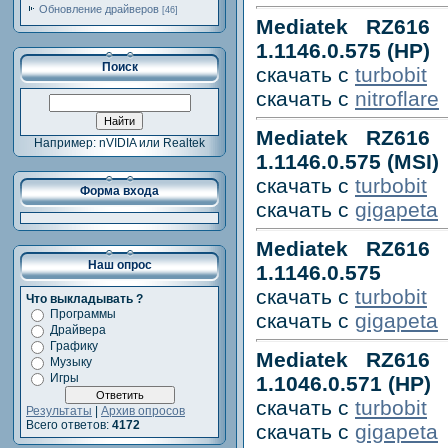
Обновление драйверов
[46]
Mediatek RZ616 B
1.1146.0.575 (HP)
Поиск
скачать с
turbobit
скачать с
nitroflare
Mediatek RZ616 B
Например: nVIDIA или Realtek
1.1146.0.575 (MSI)
скачать с
turbobit
Форма входа
скачать с
gigapeta
Mediatek RZ616 B
Наш опрос
1.1146.0.575
скачать с
turbobit
Что выкладывать ?
Программы
скачать с
gigapeta
Драйвера
Графику
Mediatek RZ616 B
Музыку
Игры
1.1046.0.571 (HP)
скачать с
turbobit
Результаты
|
Архив опросов
Всего ответов:
4172
скачать с
gigapeta