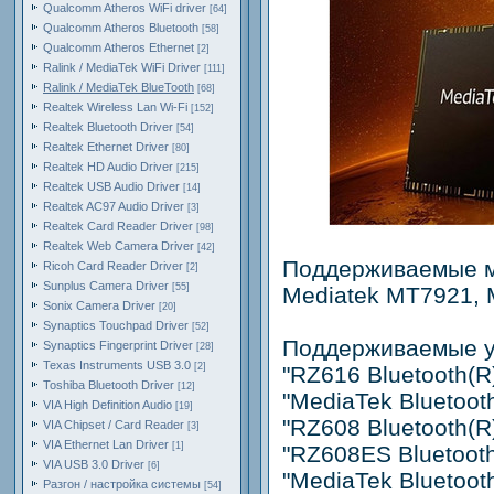
Qualcomm Atheros WiFi driver
[64]
Qualcomm Atheros Bluetooth
[58]
Qualcomm Atheros Ethernet
[2]
Ralink / MediaTek WiFi Driver
[111]
Ralink / MediaTek BlueTooth
[68]
Realtek Wireless Lan Wi-Fi
[152]
Realtek Bluetooth Driver
[54]
Realtek Ethernet Driver
[80]
Realtek HD Audio Driver
[215]
Realtek USB Audio Driver
[14]
Realtek AC97 Audio Driver
[3]
Realtek Card Reader Driver
[98]
Realtek Web Camera Driver
[42]
Поддерживаемые м
Ricoh Card Reader Driver
[2]
Sunplus Camera Driver
[55]
Mediatek MT7921,
Sonix Camera Driver
[20]
Synaptics Touchpad Driver
[52]
Поддерживаемые у
Synaptics Fingerprint Driver
[28]
Texas Instruments USB 3.0
[2]
"RZ616 Bluetooth(R
Toshiba Bluetooth Driver
[12]
"MediaTek Bluetoo
VIA High Definition Audio
[19]
"RZ608 Bluetooth(R
VIA Chipset / Card Reader
[3]
VIA Ethernet Lan Driver
[1]
"RZ608ES Bluetooth
VIA USB 3.0 Driver
[6]
"MediaTek Bluetoot
Разгон / настройка системы
[54]