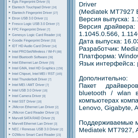
Egis Fingerprint Driver
[5]
Driver
Elantech Touchpad Driver
[24]
(Mediatek MT7927 B
Elantech Fingerprint Driver
[27]
Версия выпуска: 1.
Etron USB 3.0 Driver
[1]
Fresco Logic USB 3.0 Driver
[7]
Версия драйвера: 1
FPC Fingerprint Driver
[7]
1.1045.0.566, 1.114
Genesys Logic Card Reader
[19]
Дата выпуска: 16.0
Goodix Fingerprint Driver
[53]
IDT HD Audio Card Driver
[14]
Разработчик: Medi
Intel PROSet/Wireless / Wi-Fi
[88]
Платформа: Window
Intel Bluetooth Software
[39]
Язык интерфейса: 
Intel Ethernet Lan Driver
[55]
Intel GMA, Intel HD Graphics
[159]
Intel Chipset, Intel MEI / RST
[165]
Дополнительно:
Intel Thunderbolt Driver
[7]
Пакет драйверо
Intel MEI / AMT Driver
[7]
Intel USB 3.0 Driver
[16]
bluetooth / wlan
Intel Camera Driver
[9]
компьютерах комп
Intel SST Driver
[18]
Lenovo, Gigabyte, A
JMicron Ethernet Lan Driver
[2]
JMicron Card Reader Driver
[3]
Marvell SATA RAID Driver
[5]
Поддерживаемые м
Marvell Ethernet Lan Driver
[3]
Mediatek MT7927,
NEC / Renesas USB 3.0 Driver
[2]
O2Micro Smart Card Reader
[23]