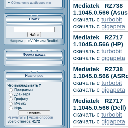
Обновление драйверов
[46]
Mediatek RZ738 B
1.1045.0.566 (Asus
скачать с
turbobit
Поиск
скачать с
gigapeta
Mediatek RZ717 B
Например: nVIDIA или Realtek
1.1045.0.566 (HP)
скачать с
turbobit
Форма входа
скачать с
gigapeta
Mediatek RZ738 B
1.1045.0.566 (ASR
Наш опрос
скачать с
turbobit
Что выкладывать ?
скачать с
gigapeta
Программы
Драйвера
Графику
Mediatek RZ717 B
Музыку
1.1045.0.566 (Dell)
Игры
скачать с
turbobit
Результаты
|
Архив опросов
скачать с
gigapeta
Всего ответов:
4172