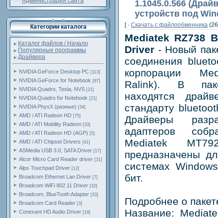
Администрация сайта
1.1045.0.566 (Драй
устройств под Win
[ ·
Скачать c файлообменника
(26
Категории каталога
Mediatek RZ738 B
Каталог файлов / Начало
Driver
- Новый пак
Популярные программы
Драйвера
соединения bluеto
корпорации Med
NVIDIA GeForce Desktop PC
[113]
NVIDIA GeForce for Notebook
[87]
Ralink). В пак
NVIDIA Quadro, Tesla, NVS
[21]
находятся драй
NVIDIA Quadro for Notebook
[21]
стандарту bluetoo
NVIDIA PhysX (разные)
[34]
AMD / ATI Radeon HD
[75]
Драйверы разр
AMD / ATI Mobility Radeon
[33]
адаптеров соб
AMD / ATI Radeon HD (AGP)
[5]
Mediatek MT79
AMD / ATI Chipset Drivers
[41]
ASMedia USB 3.0, SATA Driver
[17]
предназначены дл
Alcor Micro Card Reader driver
[31]
системах Windows
Alps Touchpad Driver
[12]
бит.
Broadcom Ethernet Lan Driver
[7]
Broadcom WiFi 802.11 Driver
[32]
Broadcom, BlueTooth Adapter
[33]
Подробнее о пакет
Broadcom Card Reader
[3]
Название: Mediate
Conexant HD Audio Driver
[19]