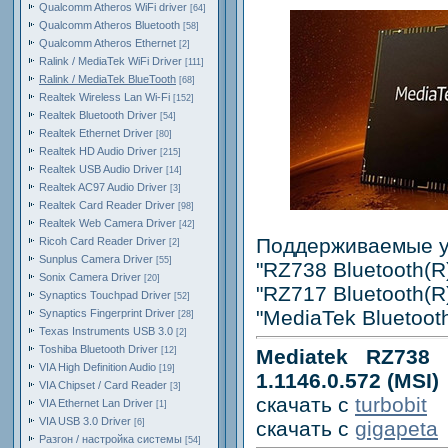
Qualcomm Atheros WiFi driver
[64]
Qualcomm Atheros Bluetooth
[58]
Qualcomm Atheros Ethernet
[2]
Ralink / MediaTek WiFi Driver
[111]
Ralink / MediaTek BlueTooth
[68]
Realtek Wireless Lan Wi-Fi
[152]
Realtek Bluetooth Driver
[54]
Realtek Ethernet Driver
[80]
Realtek HD Audio Driver
[215]
Realtek USB Audio Driver
[14]
Realtek AC97 Audio Driver
[3]
Realtek Card Reader Driver
[98]
Realtek Web Camera Driver
[42]
Поддерживаемые у
Ricoh Card Reader Driver
[2]
Sunplus Camera Driver
[55]
"RZ738 Bluetooth(R
Sonix Camera Driver
[20]
"RZ717 Bluetooth(R
Synaptics Touchpad Driver
[52]
"MediaTek Bluetoot
Synaptics Fingerprint Driver
[28]
Texas Instruments USB 3.0
[2]
Toshiba Bluetooth Driver
[12]
Mediatek RZ738 B
VIA High Definition Audio
[19]
1.1146.0.572 (MSI)
VIA Chipset / Card Reader
[3]
скачать с
turbobit
VIA Ethernet Lan Driver
[1]
VIA USB 3.0 Driver
[6]
скачать с
gigapeta
Разгон / настройка системы
[54]