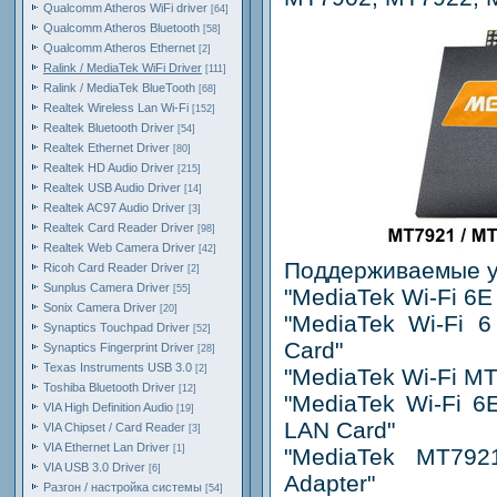
Qualcomm Atheros WiFi driver
[64]
Qualcomm Atheros Bluetooth
[58]
Qualcomm Atheros Ethernet
[2]
Ralink / MediaTek WiFi Driver
[111]
Ralink / MediaTek BlueTooth
[68]
Realtek Wireless Lan Wi-Fi
[152]
Realtek Bluetooth Driver
[54]
Realtek Ethernet Driver
[80]
Realtek HD Audio Driver
[215]
Realtek USB Audio Driver
[14]
Realtek AC97 Audio Driver
[3]
Realtek Card Reader Driver
[98]
Realtek Web Camera Driver
[42]
Поддерживаемые у
Ricoh Card Reader Driver
[2]
Sunplus Camera Driver
[55]
"MediaTek Wi-Fi 6E
Sonix Camera Driver
[20]
"MediaTek Wi-Fi 
Synaptics Touchpad Driver
[52]
Card"
Synaptics Fingerprint Driver
[28]
Texas Instruments USB 3.0
[2]
"MediaTek Wi-Fi MT
Toshiba Bluetooth Driver
[12]
"MediaTek Wi-Fi 
VIA High Definition Audio
[19]
LAN Card"
VIA Chipset / Card Reader
[3]
VIA Ethernet Lan Driver
[1]
"MediaTek MT792
VIA USB 3.0 Driver
[6]
Adapter"
Разгон / настройка системы
[54]