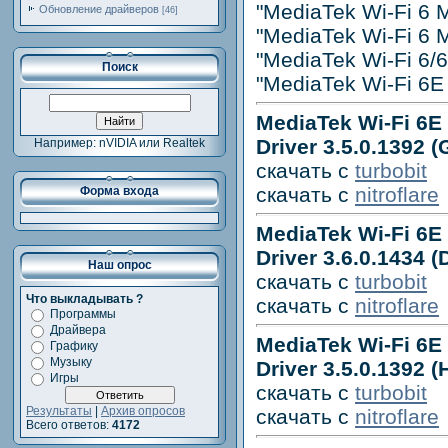
"MediaTek Wi-Fi 6 
Обновление драйверов
[46]
"MediaTek Wi-Fi 6 
"MediaTek Wi-Fi 6/
Поиск
"MediaTek Wi-Fi 6
MediaTek Wi-Fi 6E
Driver 3.5.0.1392 (
Например: nVIDIA или Realtek
скачать с
turbobit
скачать с
nitroflare
Форма входа
MediaTek Wi-Fi 6E
Driver 3.6.0.1434 (D
Наш опрос
скачать с
turbobit
Что выкладывать ?
скачать с
nitroflare
Программы
Драйвера
MediaTek Wi-Fi 6E
Графику
Музыку
Driver 3.5.0.1392 (
Игры
скачать с
turbobit
Результаты
|
Архив опросов
скачать с
nitroflare
Всего ответов:
4172