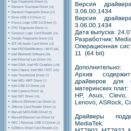
Egis Fingerprint Driver
[5]
Версия драйвера
Elantech Touchpad Driver
[24]
3.06.00.1434
Elantech Fingerprint Driver
[27]
Версия драйвера
Etron USB 3.0 Driver
[1]
Fresco Logic USB 3.0 Driver
[7]
3.06.00.1434
FPC Fingerprint Driver
[7]
Дата выпуска: 24.0
Genesys Logic Card Reader
[19]
Разработчик: Medi
Goodix Fingerprint Driver
[53]
IDT HD Audio Card Driver
[14]
Операционная сис
Intel PROSet/Wireless / Wi-Fi
[88]
11 (64 bit)
Intel Bluetooth Software
[39]
Intel Ethernet Lan Driver
[55]
Intel GMA, Intel HD Graphics
[159]
Дополнительно:
Intel Chipset, Intel MEI / RST
[165]
Архив содержи
Intel Thunderbolt Driver
[7]
драйверов для 
Intel MEI / AMT Driver
[7]
Intel USB 3.0 Driver
[16]
материнских плат:
Intel Camera Driver
[9]
HP, Asus, Clevo, 
Intel SST Driver
[18]
Lenovo, ASRock, C
JMicron Ethernet Lan Driver
[2]
JMicron Card Reader Driver
[3]
Marvell SATA RAID Driver
[5]
Драйверы подд
Marvell Ethernet Lan Driver
[3]
MediaTek:
NEC / Renesas USB 3.0 Driver
[2]
O2Micro Smart Card Reader
[23]
MT7902, MT7922, 