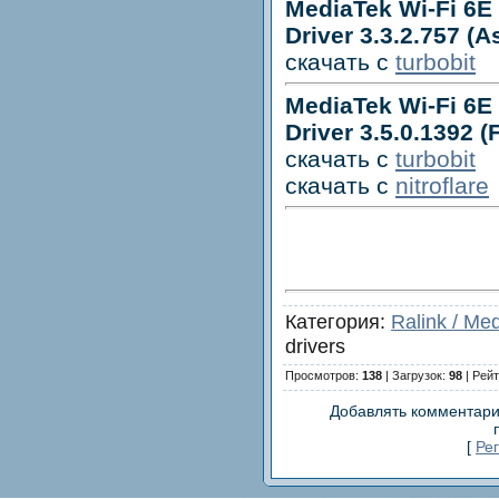
MediaTek Wi-Fi 6E
Driver 3.3.2.757 (A
скачать с
turbobit
MediaTek Wi-Fi 6E
Driver 3.5.0.1392 (F
скачать с
turbobit
скачать с
nitroflare
Категория:
Ralink / Me
drivers
Просмотров:
138
| Загрузок:
98
| Рейт
Добавлять комментари
[
Ре