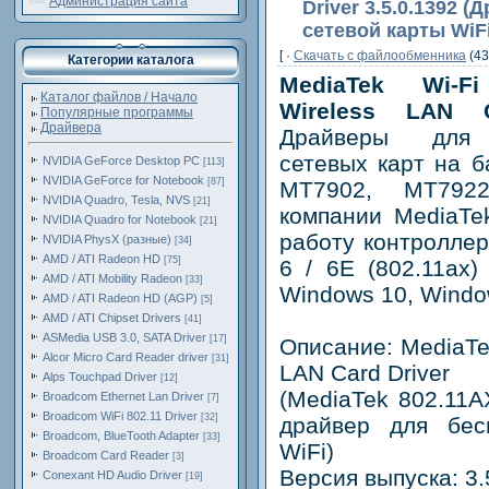
Администрация сайта
Driver 3.5.0.1392 
сетевой карты WiFi
[ ·
Скачать c файлообменника
(43
Категории каталога
MediaTek Wi-
Каталог файлов / Начало
Wireless LAN C
Популярные программы
Драйвера
Драйверы для 
сетевых карт на б
NVIDIA GeForce Desktop PC
[113]
NVIDIA GeForce for Notebook
[87]
MT7902, MT792
NVIDIA Quadro, Tesla, NVS
[21]
компании MediaTe
NVIDIA Quadro for Notebook
[21]
работу контроллер
NVIDIA PhysX (разные)
[34]
AMD / ATI Radeon HD
[75]
6 / 6E (802.11ax
AMD / ATI Mobility Radeon
[33]
Windows 10, Windo
AMD / ATI Radeon HD (AGP)
[5]
AMD / ATI Chipset Drivers
[41]
ASMedia USB 3.0, SATA Driver
[17]
Описание: MediaTe
Alcor Micro Card Reader driver
[31]
LAN Card Driver
Alps Touchpad Driver
[12]
(MediaTek 802.11AX
Broadcom Ethernet Lan Driver
[7]
Broadcom WiFi 802.11 Driver
[32]
драйвер для бес
Broadcom, BlueTooth Adapter
[33]
WiFi)
Broadcom Card Reader
[3]
Версия выпуска: 3.
Conexant HD Audio Driver
[19]