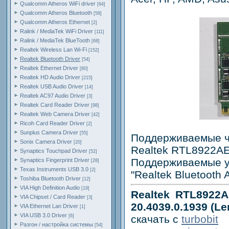
Qualcomm Atheros WiFi driver
[64]
Qualcomm Atheros Bluetooth
[58]
Qualcomm Atheros Ethernet
[2]
Ralink / MediaTek WiFi Driver
[111]
Ralink / MediaTek BlueTooth
[68]
Realtek Wireless Lan Wi-Fi
[152]
Realtek Bluetooth Driver
[54]
Realtek Ethernet Driver
[80]
Realtek HD Audio Driver
[215]
Realtek USB Audio Driver
[14]
Realtek AC97 Audio Driver
[3]
Realtek Card Reader Driver
[98]
Realtek Web Camera Driver
[42]
Ricoh Card Reader Driver
[2]
Sunplus Camera Driver
[55]
Поддерживаемые ч
Sonix Camera Driver
[20]
Realtek RTL8922A
Synaptics Touchpad Driver
[52]
Поддерживаемые у
Synaptics Fingerprint Driver
[28]
Texas Instruments USB 3.0
[2]
"Realtek Bluetooth 
Toshiba Bluetooth Driver
[12]
VIA High Definition Audio
[19]
Realtek RTL8922A
VIA Chipset / Card Reader
[3]
20.4039.0.1939 (L
VIA Ethernet Lan Driver
[1]
VIA USB 3.0 Driver
[6]
скачать с
turbobit
Разгон / настройка системы
[54]