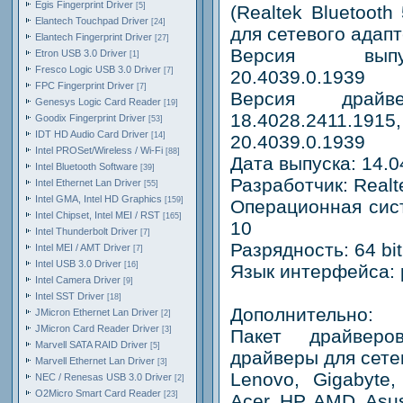
Egis Fingerprint Driver
[5]
(Realtek Bluetooth
Elantech Touchpad Driver
[24]
для сетевого адап
Elantech Fingerprint Driver
[27]
Версия выпус
Etron USB 3.0 Driver
[1]
Fresco Logic USB 3.0 Driver
[7]
20.4039.0.1939
FPC Fingerprint Driver
[7]
Версия драйвер
Genesys Logic Card Reader
[19]
18.4028.2411.
Goodix Fingerprint Driver
[53]
IDT HD Audio Card Driver
[14]
20.4039.0.1939
Intel PROSet/Wireless / Wi-Fi
[88]
Дата выпуска: 14.0
Intel Bluetooth Software
[39]
Разработчик: Realt
Intel Ethernet Lan Driver
[55]
Intel GMA, Intel HD Graphics
[159]
Операционная сис
Intel Chipset, Intel MEI / RST
[165]
10
Intel Thunderbolt Driver
[7]
Разрядность: 64 bit
Intel MEI / AMT Driver
[7]
Intel USB 3.0 Driver
[16]
Язык интерфейса: 
Intel Camera Driver
[9]
Intel SST Driver
[18]
Дополнительно:
JMicron Ethernet Lan Driver
[2]
JMicron Card Reader Driver
[3]
Пакет драйвер
Marvell SATA RAID Driver
[5]
драйверы для сете
Marvell Ethernet Lan Driver
[3]
Lenovo, Gigabyte,
NEC / Renesas USB 3.0 Driver
[2]
O2Micro Smart Card Reader
[23]
Acer, HP, AMD, Asu