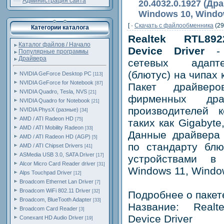
Администрация сайта
20.4032.0.1927 (Др
Windows 10, Windo
[ ·
Скачать c файлообменника
(29
Категории каталога
Realtek RTL892
Каталог файлов / Начало
Device Driver
- 
Популярные программы
Драйвера
сетевых адапте
(блютус) на чипах 
NVIDIA GeForce Desktop PC
[113]
NVIDIA GeForce for Notebook
[87]
Пакет драйвер
NVIDIA Quadro, Tesla, NVS
[21]
фирменных дра
NVIDIA Quadro for Notebook
[21]
производителей к
NVIDIA PhysX (разные)
[34]
AMD / ATI Radeon HD
[75]
таких как Gigabyte
AMD / ATI Mobility Radeon
[33]
Данные драйвера 
AMD / ATI Radeon HD (AGP)
[5]
по стандарту блю
AMD / ATI Chipset Drivers
[41]
ASMedia USB 3.0, SATA Driver
[17]
устройствами в
Alcor Micro Card Reader driver
[31]
Windows 11, Window
Alps Touchpad Driver
[12]
Broadcom Ethernet Lan Driver
[7]
Broadcom WiFi 802.11 Driver
[32]
Подробнее о пакет
Broadcom, BlueTooth Adapter
[33]
Название: Realt
Broadcom Card Reader
[3]
Device Driver
Conexant HD Audio Driver
[19]