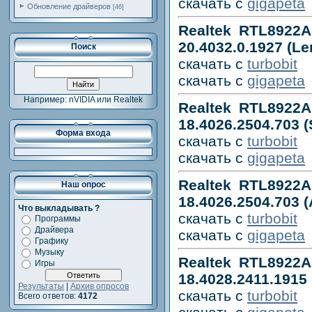
скачать с
gigapeta
Обновление драйверов
[46]
Realtek RTL8922A
20.4032.0.1927 (L
Поиск
скачать с
turbobit
скачать с
gigapeta
Например: nVIDIA или Realtek
Realtek RTL8922A
18.4026.2504.703 
Форма входа
скачать с
turbobit
скачать с
gigapeta
Realtek RTL8922A
Наш опрос
18.4026.2504.703 
Что выкладывать ?
скачать с
turbobit
Программы
Драйвера
скачать с
gigapeta
Графику
Музыку
Realtek RTL8922A
Игры
18.4028.2411.1915
Результаты
|
Архив опросов
скачать с
turbobit
Всего ответов:
4172