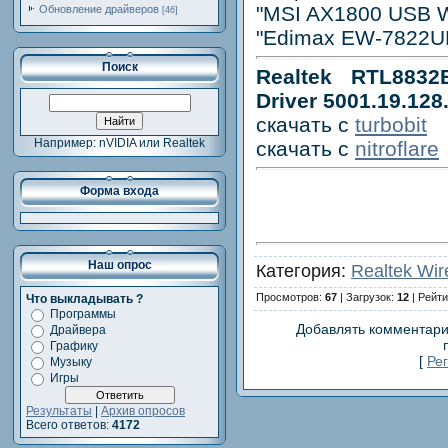
"MSI AX1800 USB W
Обновление драйверов
[46]
"Edimax EW-7822UM
Поиск
Realtek RTL883
Driver 5001.19.128
скачать с
turbobit
Например: nVIDIA или Realtek
скачать с
nitroflare
Форма входа
Наш опрос
Категория:
Realtek Wir
Просмотров:
67
| Загрузок:
12
| Рейти
Что выкладывать ?
Программы
Добавлять комментари
Драйвера
Графику
[
Ре
Музыку
Игры
Результаты
|
Архив опросов
Всего ответов:
4172