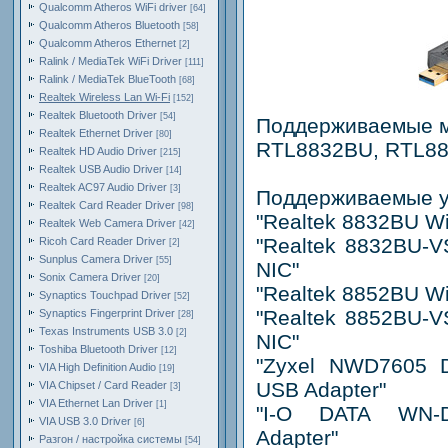
Qualcomm Atheros WiFi driver
[64]
Qualcomm Atheros Bluetooth
[58]
Qualcomm Atheros Ethernet
[2]
Ralink / MediaTek WiFi Driver
[111]
Ralink / MediaTek BlueTooth
[68]
Realtek Wireless Lan Wi-Fi
[152]
Realtek Bluetooth Driver
[54]
Поддерживаемые м
Realtek Ethernet Driver
[80]
RTL8832BU, RTL8
Realtek HD Audio Driver
[215]
Realtek USB Audio Driver
[14]
Realtek AC97 Audio Driver
[3]
Поддерживаемые у
Realtek Card Reader Driver
[98]
"Realtek 8832BU Wi
Realtek Web Camera Driver
[42]
"Realtek 8832BU-V
Ricoh Card Reader Driver
[2]
Sunplus Camera Driver
[55]
NIC"
Sonix Camera Driver
[20]
"Realtek 8852BU Wi
Synaptics Touchpad Driver
[52]
"Realtek 8852BU-V
Synaptics Fingerprint Driver
[28]
Texas Instruments USB 3.0
[2]
NIC"
Toshiba Bluetooth Driver
[12]
"Zyxel NWD7605 D
VIA High Definition Audio
[19]
USB Adapter"
VIA Chipset / Card Reader
[3]
VIA Ethernet Lan Driver
[1]
"I-O DATA WN-
VIA USB 3.0 Driver
[6]
Adapter"
Разгон / настройка системы
[54]