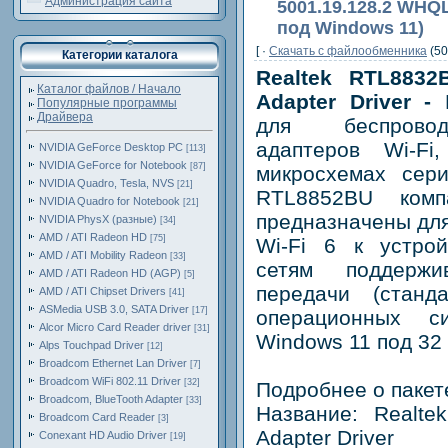
Администрация сайта
5001.19.128.2 WHQL
под Windows 11)
[ ·
Скачать c файлообменника
(50
Категории каталога
Realtek RTL883
Каталог файлов / Начало
Adapter Driver -
П
Популярные программы
Драйвера
для беспрово
адаптеров Wi-Fi
NVIDIA GeForce Desktop PC
[113]
NVIDIA GeForce for Notebook
[87]
микросхемах сер
NVIDIA Quadro, Tesla, NVS
[21]
RTL8852BU комп
NVIDIA Quadro for Notebook
[21]
предназначены для
NVIDIA PhysX (разные)
[34]
AMD / ATI Radeon HD
[75]
Wi-Fi 6 к устро
AMD / ATI Mobility Radeon
[33]
сетям поддерж
AMD / ATI Radeon HD (AGP)
[5]
передачи (станд
AMD / ATI Chipset Drivers
[41]
ASMedia USB 3.0, SATA Driver
[17]
операционных 
Alcor Micro Card Reader driver
[31]
Windows 11 под 32 
Alps Touchpad Driver
[12]
Broadcom Ethernet Lan Driver
[7]
Broadcom WiFi 802.11 Driver
[32]
Подробнее о пакет
Broadcom, BlueTooth Adapter
[33]
Название: Realt
Broadcom Card Reader
[3]
Adapter Driver
Conexant HD Audio Driver
[19]