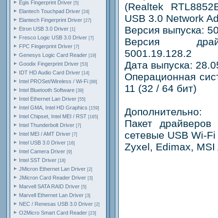
Egis Fingerprint Driver
[5]
(Realtek RTL8852
Elantech Touchpad Driver
[24]
USB 3.0 Network Ada
Elantech Fingerprint Driver
[27]
Версия выпуска: 5
Etron USB 3.0 Driver
[1]
Fresco Logic USB 3.0 Driver
[7]
Версия драйв
FPC Fingerprint Driver
[7]
5001.19.128.2
Genesys Logic Card Reader
[19]
Дата выпуска: 28.0
Goodix Fingerprint Driver
[53]
IDT HD Audio Card Driver
[14]
Операционная сис
Intel PROSet/Wireless / Wi-Fi
[88]
11 (32 / 64 бит)
Intel Bluetooth Software
[39]
Intel Ethernet Lan Driver
[55]
Intel GMA, Intel HD Graphics
[159]
Дополнительно:
Intel Chipset, Intel MEI / RST
[165]
Пакет драйверов
Intel Thunderbolt Driver
[7]
сетевые USB Wi-Fi
Intel MEI / AMT Driver
[7]
Intel USB 3.0 Driver
[16]
Zyxel, Edimax, MSI
Intel Camera Driver
[9]
Intel SST Driver
[18]
JMicron Ethernet Lan Driver
[2]
JMicron Card Reader Driver
[3]
Marvell SATA RAID Driver
[5]
Marvell Ethernet Lan Driver
[3]
NEC / Renesas USB 3.0 Driver
[2]
O2Micro Smart Card Reader
[23]