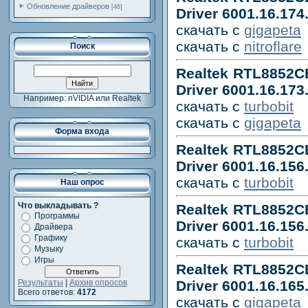
Обновление драйверов
[46]
Driver 6001.16.174
скачать с
gigapeta
скачать с
nitroflare
Поиск
Realtek RTL8852CE
Driver 6001.16.173
Например: nVIDIA или Realtek
скачать с
turbobit
скачать с
gigapeta
Форма входа
Realtek RTL8852CE
Driver 6001.16.156
скачать с
turbobit
Наш опрос
Что выкладывать ?
Realtek RTL8852CE
Программы
Driver 6001.16.156.
Драйвера
Графику
скачать с
turbobit
Музыку
Игры
Realtek RTL8852CE
Результаты
|
Архив опросов
Driver 6001.16.165.
Всего ответов:
4172
скачать с
gigapeta