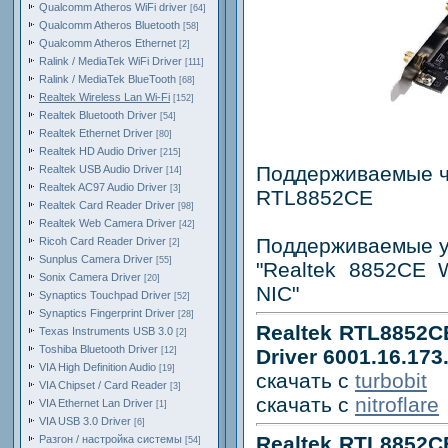
Qualcomm Atheros WiFi driver
[64]
Qualcomm Atheros Bluetooth
[58]
Qualcomm Atheros Ethernet
[2]
Ralink / MediaTek WiFi Driver
[111]
Ralink / MediaTek BlueTooth
[68]
Realtek Wireless Lan Wi-Fi
[152]
Realtek Bluetooth Driver
[54]
Realtek Ethernet Driver
[80]
Realtek HD Audio Driver
[215]
Поддерживаемые ч
Realtek USB Audio Driver
[14]
Realtek AC97 Audio Driver
[3]
RTL8852CE
Realtek Card Reader Driver
[98]
Realtek Web Camera Driver
[42]
Поддерживаемые у
Ricoh Card Reader Driver
[2]
Sunplus Camera Driver
[55]
"Realtek 8852CE 
Sonix Camera Driver
[20]
NIC"
Synaptics Touchpad Driver
[52]
Synaptics Fingerprint Driver
[28]
Realtek RTL8852CE
Texas Instruments USB 3.0
[2]
Toshiba Bluetooth Driver
[12]
Driver 6001.16.173
VIA High Definition Audio
[19]
скачать с
turbobit
VIA Chipset / Card Reader
[3]
скачать с
nitroflare
VIA Ethernet Lan Driver
[1]
VIA USB 3.0 Driver
[6]
Realtek RTL8852CE
Разгон / настройка системы
[54]