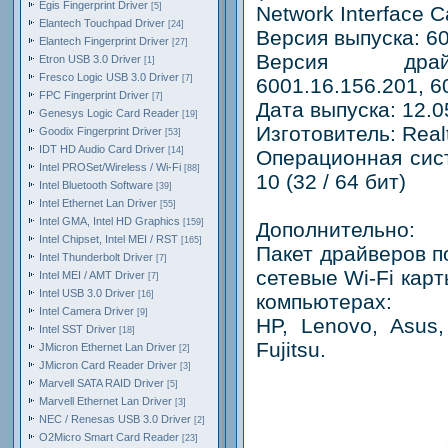
Egis Fingerprint Driver
[5]
Network Interface C
Elantech Touchpad Driver
[24]
Версия выпуска: 60
Elantech Fingerprint Driver
[27]
Версия драйв
Etron USB 3.0 Driver
[1]
Fresco Logic USB 3.0 Driver
[7]
6001.16.156.201, 6
FPC Fingerprint Driver
[7]
Дата выпуска: 12.0
Genesys Logic Card Reader
[19]
Изготовитель: Real
Goodix Fingerprint Driver
[53]
IDT HD Audio Card Driver
[14]
Операционная сис
Intel PROSet/Wireless / Wi-Fi
[88]
10 (32 / 64 бит)
Intel Bluetooth Software
[39]
Intel Ethernet Lan Driver
[55]
Intel GMA, Intel HD Graphics
[159]
Дополнительно:
Intel Chipset, Intel MEI / RST
[165]
Пакет драйверов 
Intel Thunderbolt Driver
[7]
сетевые Wi-Fi кар
Intel MEI / AMT Driver
[7]
Intel USB 3.0 Driver
[16]
компьютерах:
Intel Camera Driver
[9]
HP, Lenovo, Asus, 
Intel SST Driver
[18]
Fujitsu.
JMicron Ethernet Lan Driver
[2]
JMicron Card Reader Driver
[3]
Marvell SATA RAID Driver
[5]
Marvell Ethernet Lan Driver
[3]
NEC / Renesas USB 3.0 Driver
[2]
O2Micro Smart Card Reader
[23]