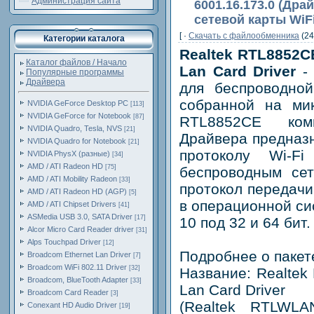
Администрация сайта
6001.16.173.0 (Др
сетевой карты WiFi
[ ·
Скачать c файлообменника
(24
Категории каталога
Realtek RTL8852CE
Каталог файлов / Начало
Lan Card Driver
- 
Популярные программы
Драйвера
для беспроводной
собранной на ми
NVIDIA GeForce Desktop PC
[113]
NVIDIA GeForce for Notebook
[87]
RTL8852CE комп
NVIDIA Quadro, Tesla, NVS
[21]
Драйвера предназ
NVIDIA Quadro for Notebook
[21]
протоколу Wi-F
NVIDIA PhysX (разные)
[34]
AMD / ATI Radeon HD
[75]
беспроводным се
AMD / ATI Mobility Radeon
[33]
протокол передачи 
AMD / ATI Radeon HD (AGP)
[5]
в операционной си
AMD / ATI Chipset Drivers
[41]
ASMedia USB 3.0, SATA Driver
[17]
10 под 32 и 64 бит.
Alcor Micro Card Reader driver
[31]
Alps Touchpad Driver
[12]
Подробнее о пакет
Broadcom Ethernet Lan Driver
[7]
Broadcom WiFi 802.11 Driver
[32]
Название: Realtek
Broadcom, BlueTooth Adapter
[33]
Lan Card Driver
Broadcom Card Reader
[3]
(Realtek RTLWLA
Conexant HD Audio Driver
[19]