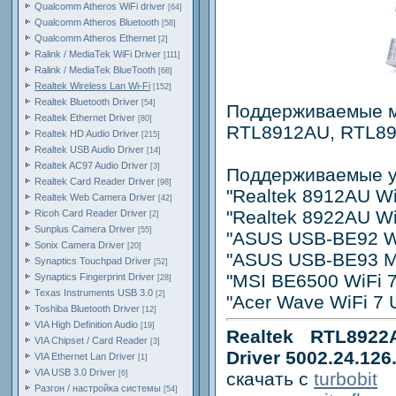
Qualcomm Atheros WiFi driver
[64]
Qualcomm Atheros Bluetooth
[58]
Qualcomm Atheros Ethernet
[2]
Ralink / MediaTek WiFi Driver
[111]
Ralink / MediaTek BlueTooth
[68]
Realtek Wireless Lan Wi-Fi
[152]
Realtek Bluetooth Driver
[54]
Поддерживаемые м
Realtek Ethernet Driver
[80]
RTL8912AU, RTL8
Realtek HD Audio Driver
[215]
Realtek USB Audio Driver
[14]
Realtek AC97 Audio Driver
[3]
Поддерживаемые у
Realtek Card Reader Driver
[98]
"Realtek 8912AU Wi
Realtek Web Camera Driver
[42]
"Realtek 8922AU Wi
Ricoh Card Reader Driver
[2]
Sunplus Camera Driver
[55]
"ASUS USB-BE92 Wi
Sonix Camera Driver
[20]
"ASUS USB-BE93 Mi
Synaptics Touchpad Driver
[52]
"MSI BE6500 WiFi 7
Synaptics Fingerprint Driver
[28]
Texas Instruments USB 3.0
[2]
"Acer Wave WiFi 7 
Toshiba Bluetooth Driver
[12]
VIA High Definition Audio
[19]
Realtek RTL892
VIA Chipset / Card Reader
[3]
Driver 5002.24.12
VIA Ethernet Lan Driver
[1]
VIA USB 3.0 Driver
[6]
скачать с
turbobit
Разгон / настройка системы
[54]