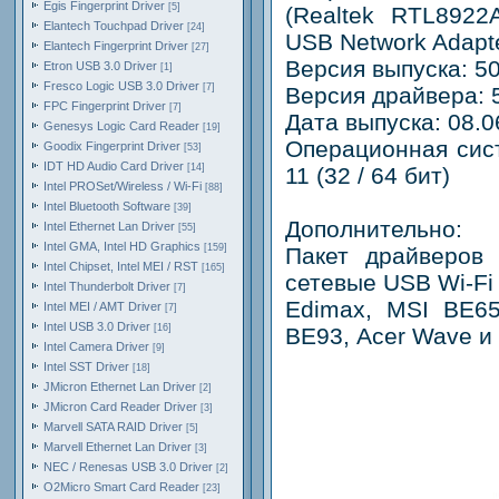
Egis Fingerprint Driver
[5]
(Realtek RTL8922
Elantech Touchpad Driver
[24]
USB Network Adapte
Elantech Fingerprint Driver
[27]
Версия выпуска: 5
Etron USB 3.0 Driver
[1]
Fresco Logic USB 3.0 Driver
[7]
Версия драйвера: 
FPC Fingerprint Driver
[7]
Дата выпуска: 08.0
Genesys Logic Card Reader
[19]
Операционная сис
Goodix Fingerprint Driver
[53]
IDT HD Audio Card Driver
[14]
11 (32 / 64 бит)
Intel PROSet/Wireless / Wi-Fi
[88]
Intel Bluetooth Software
[39]
Дополнительно:
Intel Ethernet Lan Driver
[55]
Intel GMA, Intel HD Graphics
[159]
Пакет драйверов
Intel Chipset, Intel MEI / RST
[165]
сетевые USB Wi-Fi
Intel Thunderbolt Driver
[7]
Edimax, MSI BE65
Intel MEI / AMT Driver
[7]
Intel USB 3.0 Driver
[16]
BE93, Acer Wave и 
Intel Camera Driver
[9]
Intel SST Driver
[18]
JMicron Ethernet Lan Driver
[2]
JMicron Card Reader Driver
[3]
Marvell SATA RAID Driver
[5]
Marvell Ethernet Lan Driver
[3]
NEC / Renesas USB 3.0 Driver
[2]
O2Micro Smart Card Reader
[23]