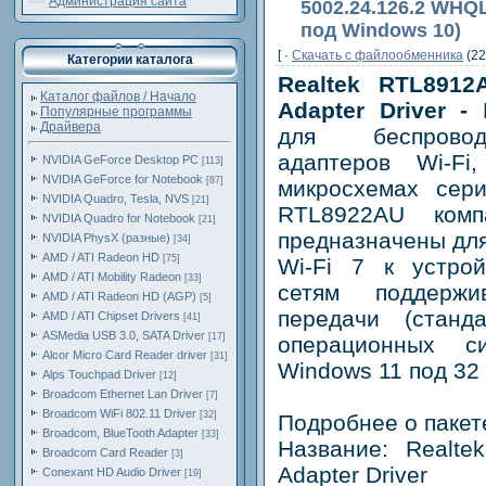
Администрация сайта
5002.24.126.2 WHQL
под Windows 10)
[ ·
Скачать c файлообменника
(22
Категории каталога
Realtek RTL891
Каталог файлов / Начало
Adapter Driver -
П
Популярные программы
Драйвера
для беспрово
адаптеров Wi-Fi
NVIDIA GeForce Desktop PC
[113]
NVIDIA GeForce for Notebook
[87]
микросхемах сер
NVIDIA Quadro, Tesla, NVS
[21]
RTL8922AU комп
NVIDIA Quadro for Notebook
[21]
предназначены для
NVIDIA PhysX (разные)
[34]
AMD / ATI Radeon HD
[75]
Wi-Fi 7 к устро
AMD / ATI Mobility Radeon
[33]
сетям поддерж
AMD / ATI Radeon HD (AGP)
[5]
передачи (станд
AMD / ATI Chipset Drivers
[41]
ASMedia USB 3.0, SATA Driver
[17]
операционных 
Alcor Micro Card Reader driver
[31]
Windows 11 под 32 
Alps Touchpad Driver
[12]
Broadcom Ethernet Lan Driver
[7]
Broadcom WiFi 802.11 Driver
[32]
Подробнее о пакет
Broadcom, BlueTooth Adapter
[33]
Название: Realt
Broadcom Card Reader
[3]
Adapter Driver
Conexant HD Audio Driver
[19]