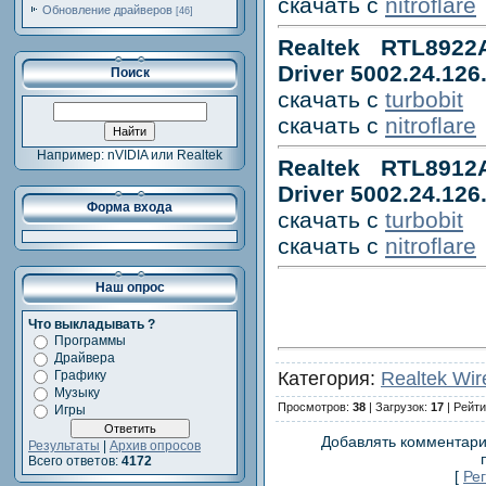
скачать с
nitroflare
Обновление драйверов
[46]
Realtek RTL892
Driver 5002.24.12
Поиск
скачать с
turbobit
скачать с
nitroflare
Например: nVIDIA или Realtek
Realtek RTL891
Driver 5002.24.126
Форма входа
скачать с
turbobit
скачать с
nitroflare
Наш опрос
Что выкладывать ?
Программы
Драйвера
Категория:
Realtek Wir
Графику
Музыку
Просмотров:
38
| Загрузок:
17
| Рейти
Игры
Добавлять комментари
Результаты
|
Архив опросов
Всего ответов:
4172
[
Ре