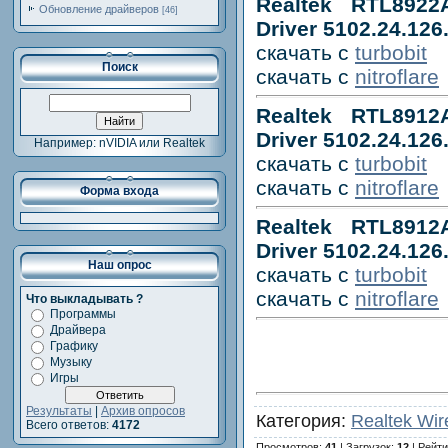
Realtek RTL892
Обновление драйверов
[46]
Driver 5102.24.12
скачать с
turbobit
Поиск
скачать с
nitroflare
Realtek RTL891
Driver 5102.24.12
Например: nVIDIA или Realtek
скачать с
turbobit
скачать с
nitroflare
Форма входа
Realtek RTL891
Driver 5102.24.126
Наш опрос
скачать с
turbobit
скачать с
nitroflare
Что выкладывать ?
Программы
Драйвера
Графику
Музыку
Игры
Результаты
|
Архив опросов
Категория:
Realtek Wir
Всего ответов:
4172
Просмотров:
41
| Загрузок:
12
| Рейти