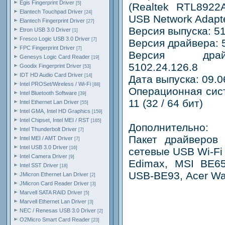
Egis Fingerprint Driver
[5]
(Realtek RTL8922
Elantech Touchpad Driver
[24]
USB Network Adapte
Elantech Fingerprint Driver
[27]
Версия выпуска: 5
Etron USB 3.0 Driver
[1]
Fresco Logic USB 3.0 Driver
[7]
Версия драйвера: 
FPC Fingerprint Driver
[7]
Версия драйв
Genesys Logic Card Reader
[19]
5102.24.126.8
Goodix Fingerprint Driver
[53]
IDT HD Audio Card Driver
[14]
Дата выпуска: 09.0
Intel PROSet/Wireless / Wi-Fi
[88]
Операционная сис
Intel Bluetooth Software
[39]
11 (32 / 64 бит)
Intel Ethernet Lan Driver
[55]
Intel GMA, Intel HD Graphics
[159]
Intel Chipset, Intel MEI / RST
[165]
Дополнительно:
Intel Thunderbolt Driver
[7]
Пакет драйверов
Intel MEI / AMT Driver
[7]
Intel USB 3.0 Driver
[16]
сетевые USB Wi-Fi
Intel Camera Driver
[9]
Edimax, MSI BE65
Intel SST Driver
[18]
USB-BE93, Acer Wa
JMicron Ethernet Lan Driver
[2]
JMicron Card Reader Driver
[3]
Marvell SATA RAID Driver
[5]
Marvell Ethernet Lan Driver
[3]
NEC / Renesas USB 3.0 Driver
[2]
O2Micro Smart Card Reader
[23]