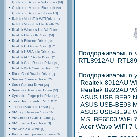
Qualcomm Atheros WiFi driver
[64]
Qualcomm Atheros Bluetooth
[58]
Qualcomm Atheros Ethernet
[2]
Ralink / MediaTek WiFi Driver
[111]
Ralink / MediaTek BlueTooth
[68]
Realtek Wireless Lan Wi-Fi
[152]
Realtek Bluetooth Driver
[54]
Realtek Ethernet Driver
[80]
Realtek HD Audio Driver
[215]
Поддерживаемые м
Realtek USB Audio Driver
[14]
Realtek AC97 Audio Driver
[3]
RTL8912AU, RTL8
Realtek Card Reader Driver
[98]
Realtek Web Camera Driver
[42]
Поддерживаемые у
Ricoh Card Reader Driver
[2]
Sunplus Camera Driver
[55]
"Realtek 8912AU Wi
Sonix Camera Driver
[20]
"Realtek 8922AU Wi
Synaptics Touchpad Driver
[52]
"ASUS USB-BE92 Na
Synaptics Fingerprint Driver
[28]
Texas Instruments USB 3.0
[2]
"ASUS USB-BE93 Mi
Toshiba Bluetooth Driver
[12]
"ASUS USB-BE92 Wi
VIA High Definition Audio
[19]
"MSI BE6500 WiFi 7
VIA Chipset / Card Reader
[3]
VIA Ethernet Lan Driver
[1]
"Acer Wave WiFi 7 
VIA USB 3.0 Driver
[6]
Разгон / настройка системы
[54]