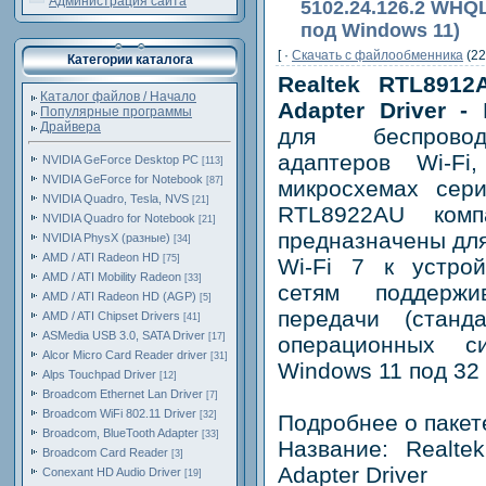
Администрация сайта
5102.24.126.2 WHQL
под Windows 11)
[ ·
Скачать c файлообменника
(22
Категории каталога
Realtek RTL891
Каталог файлов / Начало
Adapter Driver -
П
Популярные программы
Драйвера
для беспрово
адаптеров Wi-Fi
NVIDIA GeForce Desktop PC
[113]
NVIDIA GeForce for Notebook
[87]
микросхемах сер
NVIDIA Quadro, Tesla, NVS
[21]
RTL8922AU комп
NVIDIA Quadro for Notebook
[21]
предназначены для
NVIDIA PhysX (разные)
[34]
AMD / ATI Radeon HD
[75]
Wi-Fi 7 к устро
AMD / ATI Mobility Radeon
[33]
сетям поддерж
AMD / ATI Radeon HD (AGP)
[5]
передачи (станд
AMD / ATI Chipset Drivers
[41]
ASMedia USB 3.0, SATA Driver
[17]
операционных 
Alcor Micro Card Reader driver
[31]
Windows 11 под 32 
Alps Touchpad Driver
[12]
Broadcom Ethernet Lan Driver
[7]
Broadcom WiFi 802.11 Driver
[32]
Подробнее о пакет
Broadcom, BlueTooth Adapter
[33]
Название: Realt
Broadcom Card Reader
[3]
Adapter Driver
Conexant HD Audio Driver
[19]