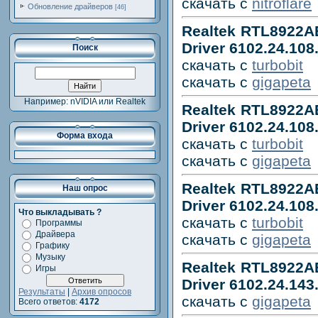
скачать с
nitroflare
Обновление драйверов
[46]
Realtek RTL8922AE
Driver 6102.24.108
Поиск
скачать с
turbobit
скачать с
gigapeta
Например: nVIDIA или Realtek
Realtek RTL8922AE
Driver 6102.24.108
Форма входа
скачать с
turbobit
скачать с
gigapeta
Realtek RTL8922AE
Наш опрос
Driver 6102.24.108
Что выкладывать ?
скачать с
turbobit
Программы
Драйвера
скачать с
gigapeta
Графику
Музыку
Realtek RTL8922AE
Игры
Driver 6102.24.143.
Результаты
|
Архив опросов
скачать с
gigapeta
Всего ответов:
4172