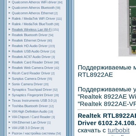
Qualcomm Atheros WiFi driver
[64]
Qualcomm Atheros Bluetooth
[58]
Qualcomm Atheros Ethernet
[2]
Ralink / MediaTek WiFi Driver
[111]
Ralink / MediaTek BlueTooth
[68]
Realtek Wireless Lan Wi-Fi
[151]
Realtek Bluetooth Driver
[54]
Realtek Ethernet Driver
[80]
Realtek HD Audio Driver
[215]
Realtek USB Audio Driver
[14]
Realtek AC97 Audio Driver
[3]
Realtek Card Reader Driver
[98]
Поддерживаемые м
Realtek Web Camera Driver
[42]
RTL8922AE
Ricoh Card Reader Driver
[2]
Sunplus Camera Driver
[55]
Sonix Camera Driver
[20]
Поддерживаемые у
Synaptics Touchpad Driver
[52]
"Realtek 8922AE Wi
Synaptics Fingerprint Driver
[28]
Texas Instruments USB 3.0
[2]
"Realtek 8922AE-VP
Toshiba Bluetooth Driver
[12]
VIA High Definition Audio
[19]
Realtek RTL8922AE
VIA Chipset / Card Reader
[3]
Driver 6102.24.108
VIA Ethernet Lan Driver
[1]
VIA USB 3.0 Driver
[6]
скачать с
turbobit
Разгон / настройка системы
[54]