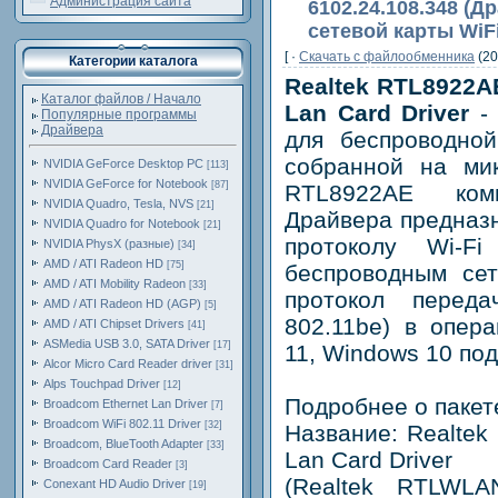
Администрация сайта
6102.24.108.348 (
сетевой карты WiFi
[ ·
Скачать c файлообменника
(20
Категории каталога
Realtek RTL8922AE
Каталог файлов / Начало
Lan Card Driver
- 
Популярные программы
Драйвера
для беспроводной
собранной на ми
NVIDIA GeForce Desktop PC
[113]
NVIDIA GeForce for Notebook
[87]
RTL8922AE комп
NVIDIA Quadro, Tesla, NVS
[21]
Драйвера предназ
NVIDIA Quadro for Notebook
[21]
протоколу Wi-F
NVIDIA PhysX (разные)
[34]
AMD / ATI Radeon HD
[75]
беспроводным се
AMD / ATI Mobility Radeon
[33]
протокол перед
AMD / ATI Radeon HD (AGP)
[5]
802.11be) в опер
AMD / ATI Chipset Drivers
[41]
ASMedia USB 3.0, SATA Driver
[17]
11, Windows 10 под
Alcor Micro Card Reader driver
[31]
Alps Touchpad Driver
[12]
Подробнее о пакет
Broadcom Ethernet Lan Driver
[7]
Broadcom WiFi 802.11 Driver
[32]
Название: Realtek
Broadcom, BlueTooth Adapter
[33]
Lan Card Driver
Broadcom Card Reader
[3]
(Realtek RTLWLA
Conexant HD Audio Driver
[19]