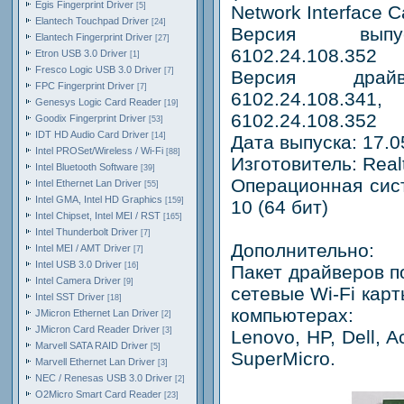
Egis Fingerprint Driver
[5]
Network Interface C
Elantech Touchpad Driver
[24]
Версия выпуск
Elantech Fingerprint Driver
[27]
6102.24.108.352
Etron USB 3.0 Driver
[1]
Fresco Logic USB 3.0 Driver
[7]
Версия драйве
FPC Fingerprint Driver
[7]
6102.24.108.3
Genesys Logic Card Reader
[19]
6102.24.108.352
Goodix Fingerprint Driver
[53]
IDT HD Audio Card Driver
[14]
Дата выпуска: 17.0
Intel PROSet/Wireless / Wi-Fi
[88]
Изготовитель: Real
Intel Bluetooth Software
[39]
Операционная сис
Intel Ethernet Lan Driver
[55]
Intel GMA, Intel HD Graphics
[159]
10 (64 бит)
Intel Chipset, Intel MEI / RST
[165]
Intel Thunderbolt Driver
[7]
Дополнительно:
Intel MEI / AMT Driver
[7]
Intel USB 3.0 Driver
[16]
Пакет драйверов 
Intel Camera Driver
[9]
сетевые Wi-Fi кар
Intel SST Driver
[18]
компьютерах:
JMicron Ethernet Lan Driver
[2]
JMicron Card Reader Driver
[3]
Lenovo, HP, Dell, A
Marvell SATA RAID Driver
[5]
SuperMicro.
Marvell Ethernet Lan Driver
[3]
NEC / Renesas USB 3.0 Driver
[2]
O2Micro Smart Card Reader
[23]