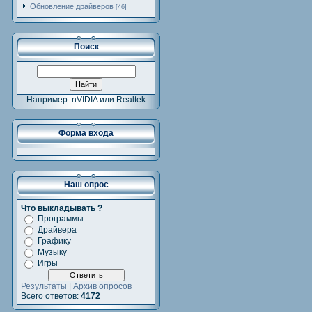
Обновление драйверов
[46]
Поиск
Например: nVIDIA или Realtek
Форма входа
Наш опрос
Что выкладывать ?
Программы
Драйвера
Графику
Музыку
Игры
Результаты
|
Архив опросов
Всего ответов:
4172