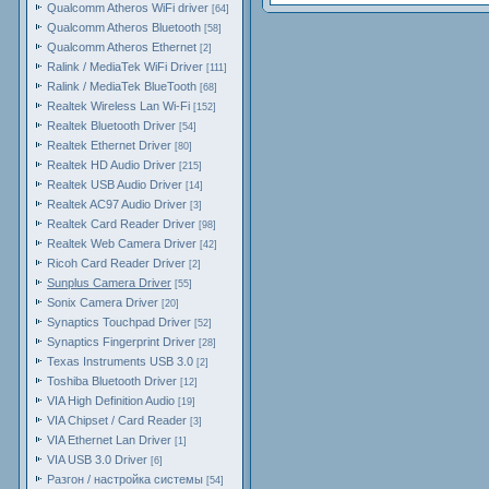
Qualcomm Atheros WiFi driver
[64]
Qualcomm Atheros Bluetooth
[58]
Qualcomm Atheros Ethernet
[2]
Ralink / MediaTek WiFi Driver
[111]
Ralink / MediaTek BlueTooth
[68]
Realtek Wireless Lan Wi-Fi
[152]
Realtek Bluetooth Driver
[54]
Realtek Ethernet Driver
[80]
Realtek HD Audio Driver
[215]
Realtek USB Audio Driver
[14]
Realtek AC97 Audio Driver
[3]
Realtek Card Reader Driver
[98]
Realtek Web Camera Driver
[42]
Ricoh Card Reader Driver
[2]
Sunplus Camera Driver
[55]
Sonix Camera Driver
[20]
Synaptics Touchpad Driver
[52]
Synaptics Fingerprint Driver
[28]
Texas Instruments USB 3.0
[2]
Toshiba Bluetooth Driver
[12]
VIA High Definition Audio
[19]
VIA Chipset / Card Reader
[3]
VIA Ethernet Lan Driver
[1]
VIA USB 3.0 Driver
[6]
Разгон / настройка системы
[54]