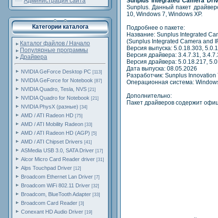
Администрация сайта
Sunplus Integrated Camera Dri
Sunplus. Данный пакет драйвер
10, Windows 7, Windows XP.
Категории каталога
Подробнее о пакете:
Название: Sunplus Integrated Ca
(Sunplus Integrated Camera and I
Каталог файлов / Начало
Версия выпуска: 5.0.18.303, 5.0.
Популярные программы
Версия драйвера: 3.4.7.31, 3.4.7.
Драйвера
Версия драйвера: 5.0.18.217, 5.0
Дата выпуска: 08.05.2026
NVIDIA GeForce Desktop PC
[113]
Разработчик: Sunplus Innovation 
NVIDIA GeForce for Notebook
[87]
Операционная система: Windows 1
NVIDIA Quadro, Tesla, NVS
[21]
Дополнительно:
NVIDIA Quadro for Notebook
[21]
Пакет драйверов содержит офиц
NVIDIA PhysX (разные)
[34]
AMD / ATI Radeon HD
[75]
AMD / ATI Mobility Radeon
[33]
AMD / ATI Radeon HD (AGP)
[5]
AMD / ATI Chipset Drivers
[41]
ASMedia USB 3.0, SATA Driver
[17]
Alcor Micro Card Reader driver
[31]
Alps Touchpad Driver
[12]
Broadcom Ethernet Lan Driver
[7]
Broadcom WiFi 802.11 Driver
[32]
Broadcom, BlueTooth Adapter
[33]
Broadcom Card Reader
[3]
Conexant HD Audio Driver
[19]