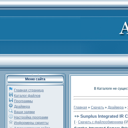
Меню сайта
В Каталоге не сущес
Главная страница
Каталог файлов
Программы
Драйвера
Главная
»
Скачать
»
Драйвера
»
Ваши заявки
Sunplus Integrated IR
Настройка программ
[ ·
Скачать c файлообменника
(1
Информеры скрипты