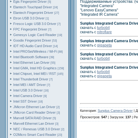
Поддерживаемые устройства: (ча
Egis Fingerprint Driver
[5]
"Integrated Camera"
Elantech Touchpad Driver
[24]
"Lenovo EasyCamera"
Elantech Fingerprint Driver
[27]
"Integrated IR Camera"
Etron USB 3.0 Driver
[1]
Sunplus Integrated Camera Driv
Fresco Logic USB 3.0 Driver
[7]
скачать с
turbobit
FPC Fingerprint Driver
[7]
скачать с
nitroflare
Genesys Logic Card Reader
[19]
Goodix Fingerprint Driver
Sunplus Integrated Camera Driv
[53]
скачать с
gigapeta
IDT HD Audio Card Driver
[14]
Intel PROSet/Wireless / Wi-Fi
[88]
Sunplus Integrated Camera Driv
Intel Bluetooth Software
[39]
скачать с
turbobit
Intel Ethernet Lan Driver
[55]
Sunplus Integrated Camera Drive
Intel GMA, Intel HD Graphics
[159]
скачать с
turbobit
Intel Chipset, Intel MEI / RST
[165]
скачать с
gigapeta
Intel Thunderbolt Driver
[7]
Intel MEI / AMT Driver
[7]
Intel USB 3.0 Driver
[16]
Intel Camera Driver
[9]
Intel SST Driver
[18]
JMicron Ethernet Lan Driver
[2]
Категория:
Sunplus Camera Driver
| Д
JMicron Card Reader Driver
[3]
Просмотров:
547
| Загрузок:
137
| Ре
Marvell SATA RAID Driver
[5]
Marvell Ethernet Lan Driver
[3]
NEC / Renesas USB 3.0 Driver
[2]
O2Micro Smart Card Reader
[23]