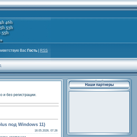
риветствую Вас
Гость
|
RSS
д
Наши партнеры
о и без регистрации.
plus под Windows 11)
18.05.2026, 07:26