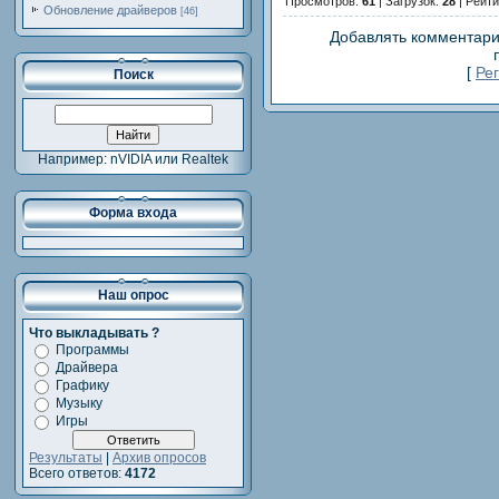
Просмотров:
61
| Загрузок:
28
| Рейти
Обновление драйверов
[46]
Добавлять комментари
[
Ре
Поиск
Например: nVIDIA или Realtek
Форма входа
Наш опрос
Что выкладывать ?
Программы
Драйвера
Графику
Музыку
Игры
Результаты
|
Архив опросов
Всего ответов:
4172