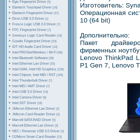
Egis Fingerprint Driver
[5]
Изготовитель: Syna
Elantech Touchpad Driver
[24]
Операционная сис
Elantech Fingerprint Driver
[27]
Etron USB 3.0 Driver
10 (64 bit)
[1]
Fresco Logic USB 3.0 Driver
[7]
FPC Fingerprint Driver
[7]
Дополнительно:
Genesys Logic Card Reader
[19]
Goodix Fingerprint Driver
Пакет драйвер
[53]
IDT HD Audio Card Driver
[14]
фирменных ноутбук
Intel PROSet/Wireless / Wi-Fi
[88]
Lenovo ThinkPad L
Intel Bluetooth Software
[39]
Intel Ethernet Lan Driver
P1 Gen 7, Lenovo T
[55]
Intel GMA, Intel HD Graphics
[159]
Intel Chipset, Intel MEI / RST
[165]
Intel Thunderbolt Driver
[7]
Intel MEI / AMT Driver
[7]
Intel USB 3.0 Driver
[16]
Intel Camera Driver
[9]
Intel SST Driver
[18]
JMicron Ethernet Lan Driver
[2]
JMicron Card Reader Driver
[3]
Marvell SATA RAID Driver
[5]
Marvell Ethernet Lan Driver
[3]
NEC / Renesas USB 3.0 Driver
[2]
O2Micro Smart Card Reader
[23]