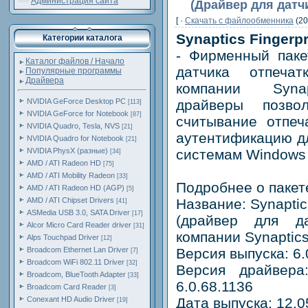
Администрация сайта
(Драйвер для датч
[ ·
Скачать c файлообменника
(20
Synaptics Fingerpr
Категории каталога
- Фирменный паке
Каталог файлов / Начало
датчика отпеча
Популярные программы
Драйвера
компании Syna
NVIDIA GeForce Desktop PC
драйверы позво
[113]
NVIDIA GeForce for Notebook
[87]
считывание отпеч
NVIDIA Quadro, Tesla, NVS
[21]
аутентификацию д
NVIDIA Quadro for Notebook
[21]
NVIDIA PhysX (разные)
системам Windows 
[34]
AMD / ATI Radeon HD
[75]
AMD / ATI Mobility Radeon
[33]
Подробнее о пакет
AMD / ATI Radeon HD (AGP)
[5]
AMD / ATI Chipset Drivers
Название: Synaptics
[41]
ASMedia USB 3.0, SATA Driver
[17]
(драйвер для да
Alcor Micro Card Reader driver
[31]
компании Synaptics
Alps Touchpad Driver
[12]
Broadcom Ethernet Lan Driver
Версия выпуска: 6.
[7]
Broadcom WiFi 802.11 Driver
[32]
Версия драйвера: 
Broadcom, BlueTooth Adapter
[33]
6.0.68.1136
Broadcom Card Reader
[3]
Conexant HD Audio Driver
Дата выпуска: 12.0
[19]