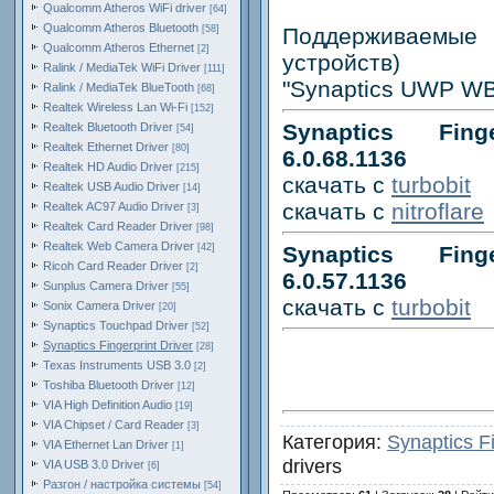
Qualcomm Atheros WiFi driver
[64]
Qualcomm Atheros Bluetooth
[58]
Поддерживаемые 
Qualcomm Atheros Ethernet
[2]
устройств)
Ralink / MediaTek WiFi Driver
[111]
"Synaptics UWP WB
Ralink / MediaTek BlueTooth
[68]
Realtek Wireless Lan Wi-Fi
[152]
Synaptics Fing
Realtek Bluetooth Driver
[54]
Realtek Ethernet Driver
[80]
6.0.68.1136
Realtek HD Audio Driver
[215]
скачать с
turbobit
Realtek USB Audio Driver
[14]
скачать с
nitroflare
Realtek AC97 Audio Driver
[3]
Realtek Card Reader Driver
[98]
Realtek Web Camera Driver
[42]
Synaptics Fing
Ricoh Card Reader Driver
[2]
6.0.57.1136
Sunplus Camera Driver
[55]
скачать с
turbobit
Sonix Camera Driver
[20]
Synaptics Touchpad Driver
[52]
Synaptics Fingerprint Driver
[28]
Texas Instruments USB 3.0
[2]
Toshiba Bluetooth Driver
[12]
VIA High Definition Audio
[19]
VIA Chipset / Card Reader
[3]
Категория:
Synaptics Fi
VIA Ethernet Lan Driver
[1]
drivers
VIA USB 3.0 Driver
[6]
Разгон / настройка системы
[54]