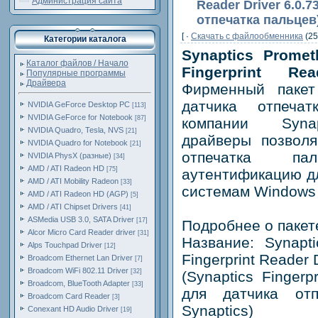
Администрация сайта
Reader Driver 6.0.
отпечатка пальцев
[ ·
Скачать c файлообменника
(25
Категории каталога
Synaptics Prome
Каталог файлов / Начало
Fingerprint Re
Популярные программы
Драйвера
Фирменный пакет
датчика отпеча
NVIDIA GeForce Desktop PC
[113]
NVIDIA GeForce for Notebook
[87]
компании Syna
NVIDIA Quadro, Tesla, NVS
[21]
драйверы позволя
NVIDIA Quadro for Notebook
[21]
отпечатка п
NVIDIA PhysX (разные)
[34]
AMD / ATI Radeon HD
[75]
аутентификацию д
AMD / ATI Mobility Radeon
[33]
системам Windows 
AMD / ATI Radeon HD (AGP)
[5]
AMD / ATI Chipset Drivers
[41]
ASMedia USB 3.0, SATA Driver
[17]
Подробнее о пакет
Alcor Micro Card Reader driver
[31]
Название: Synapt
Alps Touchpad Driver
[12]
Fingerprint Reader 
Broadcom Ethernet Lan Driver
[7]
Broadcom WiFi 802.11 Driver
[32]
(Synaptics Fingerp
Broadcom, BlueTooth Adapter
[33]
для датчика отп
Broadcom Card Reader
[3]
Synaptics)
Conexant HD Audio Driver
[19]