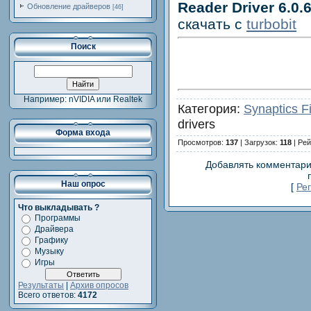
Reader Driver 6.0.
Обновление драйверов
[46]
скачать с
turbobit
Поиск
Например: nVIDIA или Realtek
Категория:
Synaptics Fi
drivers
Форма входа
Просмотров:
137
| Загрузок:
118
| Рей
Добавлять комментари
Наш опрос
[
Ре
Что выкладывать ?
Программы
Драйвера
Графику
Музыку
Игры
Результаты
|
Архив опросов
Всего ответов:
4172