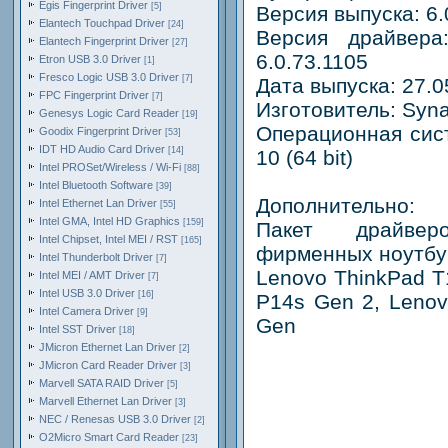
Egis Fingerprint Driver
[5]
Версия выпуска: 6.
Elantech Touchpad Driver
[24]
Версия драйвера: 
Elantech Fingerprint Driver
[27]
6.0.73.1105
Etron USB 3.0 Driver
[1]
Fresco Logic USB 3.0 Driver
[7]
Дата выпуска: 27.0
FPC Fingerprint Driver
[7]
Изготовитель: Syna
Genesys Logic Card Reader
[19]
Операционная сис
Goodix Fingerprint Driver
[53]
IDT HD Audio Card Driver
[14]
10 (64 bit)
Intel PROSet/Wireless / Wi-Fi
[88]
Intel Bluetooth Software
[39]
Дополнительно:
Intel Ethernet Lan Driver
[55]
Intel GMA, Intel HD Graphics
[159]
Пакет драйвер
Intel Chipset, Intel MEI / RST
[165]
фирменных ноутбук
Intel Thunderbolt Driver
[7]
Lenovo ThinkPad T
Intel MEI / AMT Driver
[7]
Intel USB 3.0 Driver
[16]
P14s Gen 2, Lenov
Intel Camera Driver
[9]
Gen
Intel SST Driver
[18]
JMicron Ethernet Lan Driver
[2]
JMicron Card Reader Driver
[3]
Marvell SATA RAID Driver
[5]
Marvell Ethernet Lan Driver
[3]
NEC / Renesas USB 3.0 Driver
[2]
O2Micro Smart Card Reader
[23]