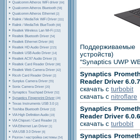
Qualcomm Atheros WiFi driver
[64]
Qualcomm Atheros Bluetooth
[58]
Qualcomm Atheros Ethernet
[2]
Ralink / MediaTek WiFi Driver
[111]
Ralink / MediaTek BlueTooth
[68]
Realtek Wireless Lan Wi-Fi
[152]
Realtek Bluetooth Driver
[54]
Realtek Ethernet Driver
[80]
Поддерживаемые 
Realtek HD Audio Driver
[215]
устройств)
Realtek USB Audio Driver
[14]
Realtek AC97 Audio Driver
[3]
"Synaptics UWP WB
Realtek Card Reader Driver
[98]
Realtek Web Camera Driver
[42]
Synaptics Prometh
Ricoh Card Reader Driver
[2]
Reader Driver 6.0.
Sunplus Camera Driver
[55]
Sonix Camera Driver
[20]
скачать с
turbobit
Synaptics Touchpad Driver
[52]
скачать с
nitroflare
Synaptics Fingerprint Driver
[28]
Texas Instruments USB 3.0
[2]
Synaptics Prometh
Toshiba Bluetooth Driver
[12]
Reader Driver 6.0.
VIA High Definition Audio
[19]
VIA Chipset / Card Reader
[3]
скачать с
turbobit
VIA Ethernet Lan Driver
[1]
VIA USB 3.0 Driver
[6]
Synaptics Prometh
Разгон / настройка системы
[54]