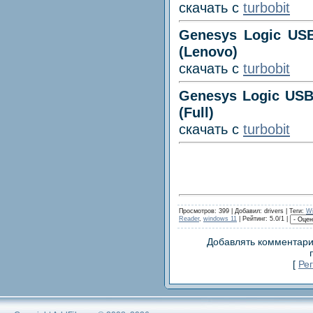
скачать с
turbobit
Genesys Logic USB 
(Lenovo)
скачать с
turbobit
Genesys Logic USB 
(Full)
скачать с
turbobit
Просмотров: 399 | Добавил: drivers |
Теги
:
W
Reader
,
windows 11
| Рейтинг: 5.0/1 |
Добавлять комментари
[
Ре