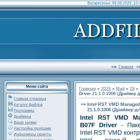
Воскресенье, 09.08.2026, 10:
Главная
Меню сайта
Главная
»
2026
»
Май
»
28
» 
Driver 21.1.0.1006 (Драйвер 
Главная страница
Intel RST VMD Managed 
Каталог файлов
21.1.0.1006 (Драйвер 
Программы
Intel RST VMD Ma
Драйвера
Ваши заявки
B07F Driver
- Паке
Настройка программ
Intel RST VMD конт
Информеры скрипты
Intel, данный п