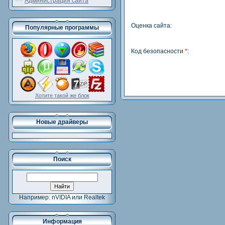
Администрация сайта
Оценка сайта:
Популярные программы
Код безопасности
*
:
Хотите такой же блок
Новые драйверы
Поиск
Например: nVIDIA или Realtek
Информация