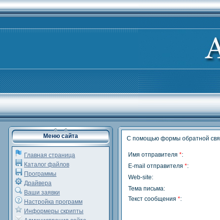
Меню сайта
С помощью формы обратной связ
Имя отправителя
*
:
Главная страница
Каталог файлов
E-mail отправителя
*
:
Программы
Web-site:
Драйвера
Тема письма:
Ваши заявки
Текст сообщения
*
:
Настройка программ
Информеры скрипты