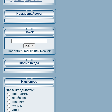
Администрация сайта
Новые драйверы
Поиск
Например: nVIDIA или Realtek
Форма входа
Наш опрос
Что выкладывать ?
Программы
Драйвера
Графику
Музыку
Игры