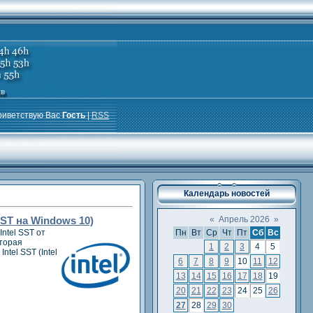
риветствую Вас
Гость
|
RSS
Календарь новостей
SST на Windows 10)
«
Апрель 2026
»
ntel SST от
Пн
Вт
Ср
Чт
Пт
Сб
Вс
оторая
1
2
3
4
5
tel SST (Intel
6
7
8
9
10
11
12
13
14
15
16
17
18
19
20
21
22
23
24
25
26
27
28
29
30