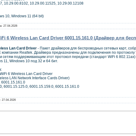
, 10.29.00.8102, 10.29.00.11525, 10.29.00.12108
 10, Windows 11 (64 bit)
а:
27.04.2026
Fi 6 Wireless Lan Card Driver 6001.15.161.0 (Драйвер для б
less Lan Card Driver
- Пакет драйверов для беспроводных сетевых карт, соб
компании Realtek. Драйвера предназначены для подключения по протоколу W
 сетям поддерживающим этот протокол передачи (стандарт WiFi 6 802.11ax)
 11, Windows 10 под 32 и 64 бит.
:
iFi 6 Wireless Lan Card Driver
ess LAN Network Interface Cards Driver)
 6001.15.161.0
, 6001.15.125.0, 6001.15.159.0, 6001.15.161.0
:
27.04.2026