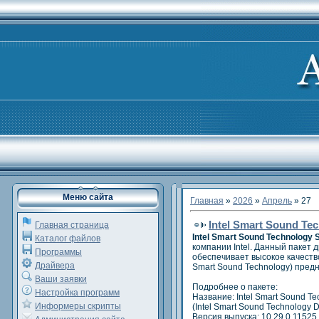
Меню сайта
Главная
»
2026
»
Апрель
»
27
Intel Smart Sound Te
Главная страница
Intel Smart Sound Technology 
Каталог файлов
компании Intel. Данный пакет 
Программы
обеспечивает высокое качество
Драйвера
Smart Sound Technology) пред
Ваши заявки
Подробнее о пакете:
Настройка программ
Название: Intel Smart Sound Te
Информеры скрипты
(Intel Smart Sound Technology D
Версия выпуска: 10.29.0.11525,