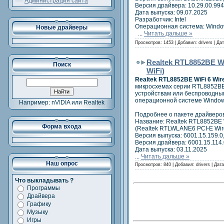
Администрация сайта
Версия драйвера: 10.29.00.9947
Дата выпуска: 09.07.2025
Разработчик: Intel
Операционная система: Windows
Новые драйверы
...
Читать дальше »
Просмотров:
1453
|
Добавил:
drivers
|
Дат
Realtek RTL8852BE Wi
Поиск
WiFi)
Realtek RTL8852BE WiFi 6 Wire
микросхемах серии RTL8852BE 
устройствам или беспроводным
операционной системе Windows
Например: nVIDIA или Realtek
Подробнее о пакете драйверов
Название: Realtek RTL8852BE W
Форма входа
(Realtek RTLWLANE6 PCI-E Wirel
Версия выпуска: 6001.15.159.0,
Версия драйвера: 6001.15.114.0
Дата выпуска: 03.11.2025
...
Читать дальше »
Наш опрос
Просмотров:
840
|
Добавил:
drivers
|
Дата
Что выкладывать ?
Программы
Драйвера
Графику
Музыку
Игры